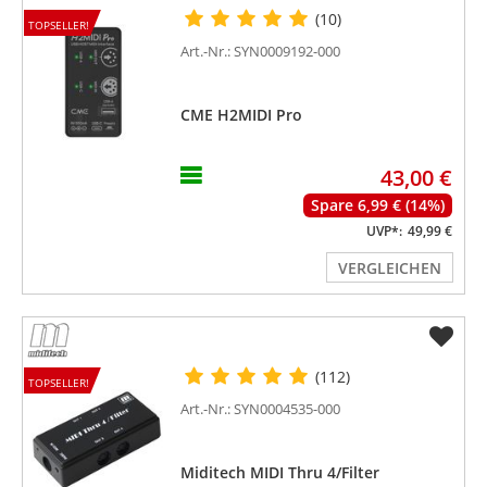
(10)
TOPSELLER!
Art.-Nr.: SYN0009192-000
CME H2MIDI Pro
43,00 €
Spare 6,99 € (14%)
UVP*:
49,99 €
VERGLEICHEN
(112)
TOPSELLER!
Art.-Nr.: SYN0004535-000
Miditech MIDI Thru 4/Filter