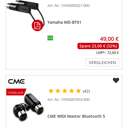
Art.-Nr.: SYN0005021-000
Yamaha MD-BT01
49,00 €
Spare 23,00 € (32%)
UVP*:
72,00 €
VERGLEICHEN
(42)
TOPSELLER!
Art.-Nr.: SYN0007653-000
CME WIDI Master Bluetooth 5