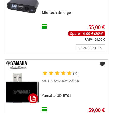
Miditech 4merge
55,00 €
Spare 14,00 € (20%)
UVP*:
69,00 €
VERGLEICHEN
(7)
Art.-Nr.: SYN0005020-000
Yamaha UD-BT01
59,00 €