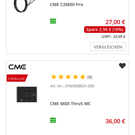
CME C2MIDI Pro
27,00 €
Spare 2,99 € (10%)
UVP*:
29,99 €
VERGLEICHEN
(8)
TOPSELLER!
Art.-Nr.: SYN0008631-000
CME MIDI Thru5 WC
36,00 €