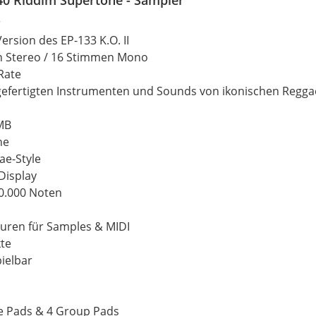
r
ersion des EP-133 K.O. II
n
Stereo
/ 16 Stimmen Mono
Rate
gefertigten Instrumenten und Sounds von ikonischen Regg
 MB
ne
e-Style
Display
80.000 Noten
puren für Samples & MIDI
kte
ielbar
e Pads & 4 Group Pads