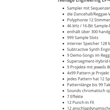
Sampler mit Sequenze
die Dancehall/Reggae-V
Polyphonie 12 Stimme
46 kHz / 16-Bit Sample-
enthält über 300 hand
999 Sample Slots
interner Speicher 128
Subtractive Synth Engi
9 Demo-Songs im Regga
Supersegment-Hybrid-
9 Projekte mit jeweils 
4x99 Pattern je Projekt
jedes Pattern hat 12 S
Patternlänge bis 99 Ta
Sounds chromatisch sp
7 Effekte
12 Punch-In FX
12 anschlagdynamisch