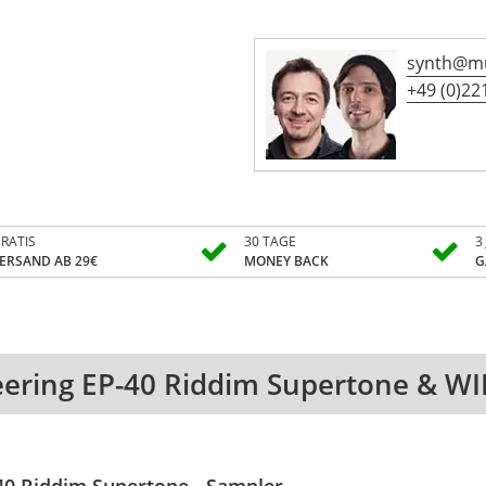
synth@mu
+49 (0)221
RATIS
30 TAGE
3
ERSAND AB 29€
MONEY BACK
G
ering EP-40 Riddim Supertone & WID
40 Riddim Supertone - Sampler