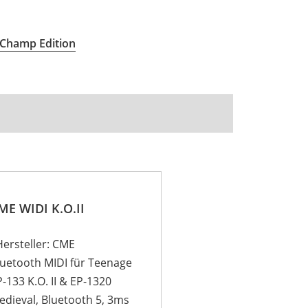
I Champ Edition
ME WIDI K.O.II
Hersteller: CME
luetooth MIDI für Teenage
-133 K.O. II & EP-1320
edieval, Bluetooth 5, 3ms