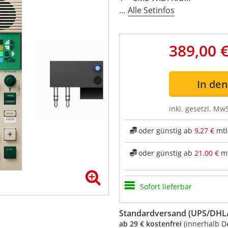
…
Alle Setinfos
389,00 
In de
inkl. gesetzl. MwS
oder günstig ab
9,27 €
mtl
oder günstig ab
21.00 €
mt
Sofort lieferbar
Standardversand (UPS/DHL/
ab 29 € kostenfrei
(innerhalb D