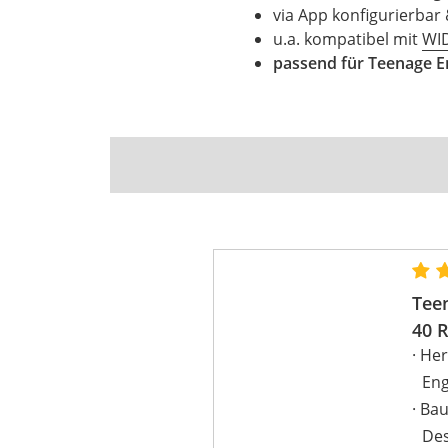
via App konfigurierbar 
u.a. kompatibel mit
WI
passend für
Teenage E
Tee
40 
Her
Eng
Bau
Des