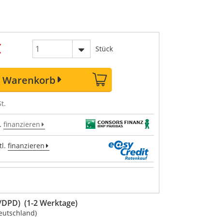
€
Stück
n Warenkorb
t.
.
finanzieren
l.
finanzieren
DPD) (1-2 Werktage)
eutschland)