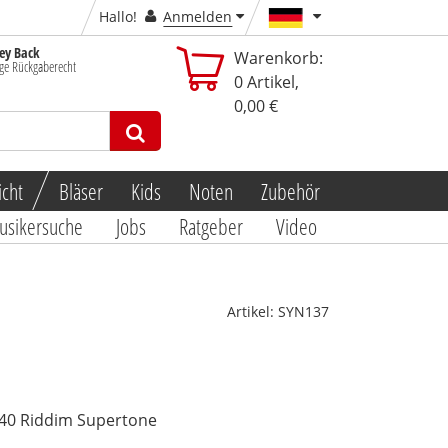
Hallo!
Anmelden
y Back
Warenkorb:
ge Rückgaberecht
0
Artikel,
0,00 €
icht
Bläser
Kids
Noten
Zubehör
usikersuche
Jobs
Ratgeber
Video
Artikel:
SYN137
-40 Riddim Supertone