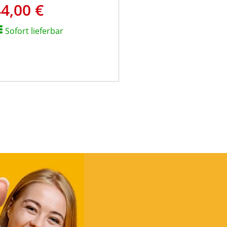
4,00 €
tenz, einfaches Plug & Play,
utom. Pairing
Sofort lieferbar