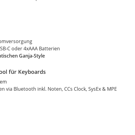
omversorgung
SB-C oder 4xAAA Batterien
tischen Ganja-Style
Tool für Keyboards
tem
en via
Bluetooth
inkl.
Noten, CCs Clock, SysEx & MPE