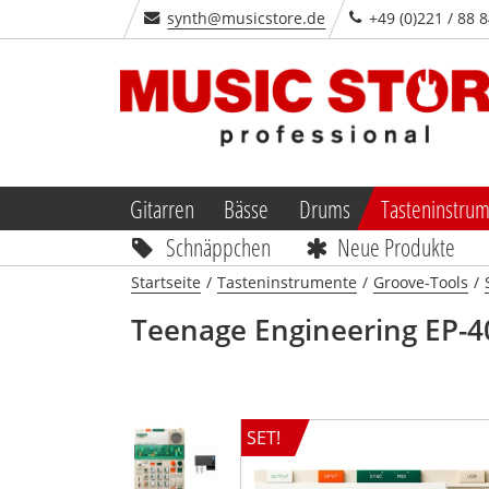
synth@musicstore.de
+49 (0)221 / 88 
Gitarren
Bässe
Drums
Tasteninstru
Schnäppchen
Neue Produkte
Startseite
/
Tasteninstrumente
/
Groove-Tools
/
Teenage Engineering
EP-4
SET!