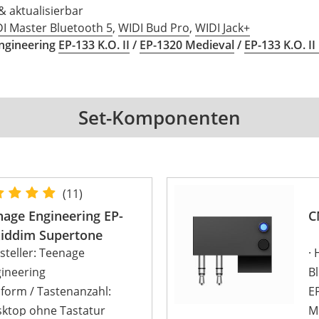
& aktualisierbar
DI
Master
Bluetooth
5
,
WIDI Bud Pro
,
WIDI Jack+
ngineering
EP-133 K.O. II
/
EP-1320 Medieval
/
EP-133 K.O. I
Set-Komponenten
(11)
nage Engineering EP-
C
Riddim Supertone
steller: Teenage
ineering
B
form / Tastenanzahl:
EP
ktop ohne Tastatur
M