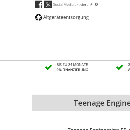
Social Media aktivieren
Altgeräteentsorgung
BIS ZU 24 MONATE
G
0% FINANZIERUNG
V
Teenage Engine
Teenage Engineering EP-