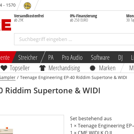
84 - 1570
Versandkostenfrei
0%-Finanzierung
Mone
ab 29€
ab 250 EURO
30 Ta
mente
Streicher
PA
Pro Audio
Software
DJ
L
Topseller
Merchandising
Marken
M
Sampler
/
Teenage Engineering EP-40 Riddim Supertone & WIDI
0 Riddim Supertone & WIDI
Set bestehend aus
1 × Teenage Engineering EP
1 × CME WIDI K.O.II