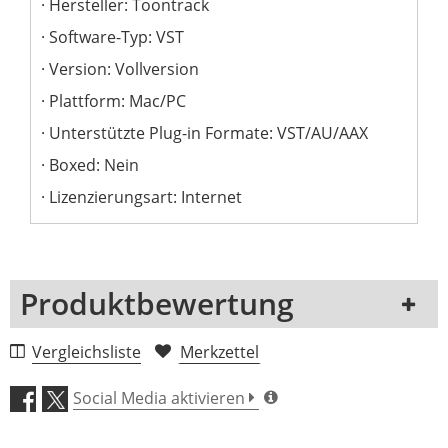
Hersteller: Toontrack
Software-Typ: VST
Version: Vollversion
Plattform: Mac/PC
Unterstützte Plug-in Formate: VST/AU/AAX
Boxed: Nein
Lizenzierungsart: Internet
Produktbewertung
1 Rezension
Vergleichsliste
Merkzettel
5 Sterne
0 Kunden
Social Media aktivieren
4 Sterne
0 Kunden