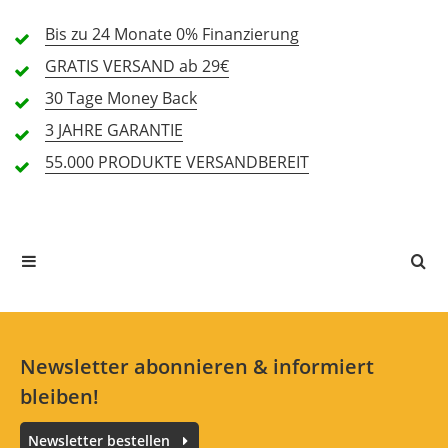
3 Sterne
0 Kunden
Bis zu 24 Monate
0% Finanzierung
2 Sterne
0 Kunden
GRATIS
VERSAND ab 29€
1 Sterne
0 Kunden
30 Tage
Money Back
3 JAHRE
GARANTIE
55.000 PRODUKTE
VERSANDBEREIT
Alle Sprachen
In deiner Sprache gibt es noch keine Textbewertungen.
Jetzt bewerten
Newsletter abonnieren & informiert
bleiben!
Newsletter bestellen