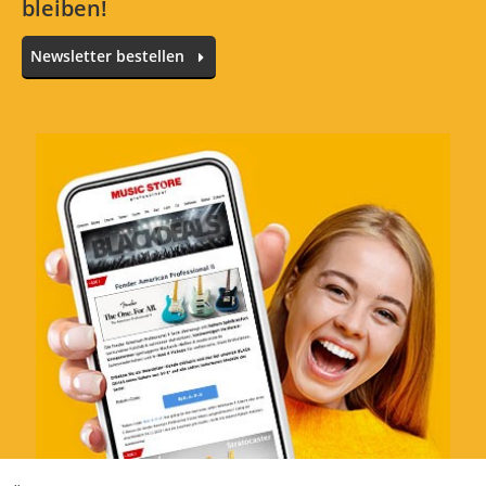
bleiben!
Alle Sprachen
Newsletter bestellen
Enorm Leistungsfähiges Topteil!
Bewertung von:
Jürgen F.
am
14.1.19
wir haben die NuQ 112-AN im Einsatz mit den
NuQ 118B-AN Bandpass Sub´s.
Die Leistung hat uns schon beim ersten Test
der Anlage äusserst positiv überrascht, mit
so einer immensen Leistung hat niemand
von uns gerechnet. Die Tops klingen auch
unter Vollast extrem gut, die Verarbeitung
ist 1A,
Auch einzeln betrieben für
Sprachanwendungen einwandfrei, für Musik
fehlt dann irgendwann der Bassbereich, was