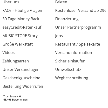
aber für ein 12" Top völlig normal ist. In der
Über uns
Fakten
Kombination mit den NuQ 118B-AN fehlt
FAQs - Häufige Fragen
Kostenloser Versand ab 29€
allerdings ein kleiner Frequenzbereich in den
unteren Mitten, da empfiehlt es sich
30 Tage Money Back
Finanzierung
zusätzlich zu den NuQ 115B-AN zu greifen,
easyCredit-Ratenkauf
Unser Partnerprogramm
damit wird die Anlage dann audiophil! (Sind
schon bestellt)
MUSIC STORE Story
Jobs
Fazit: Klare Kaufempfehlung, in dieser
Große Werkstatt
Restaurant / Speisekarte
Preisklasse nicht zu schlagen!
Videos
Versandinformation
Zahlungsarten
Sicher einkaufen
Verarbeitung
Unser Versandlager
Umweltschutz
Preis/Leistung
Geschenkgutscheine
Wegbeschreibung
Klang
Bestellung Widerrufen
Bedienkomfort
Leistung
4 von 4 fanden diese Rezension hilfreich
War diese Rezension hilfreich?