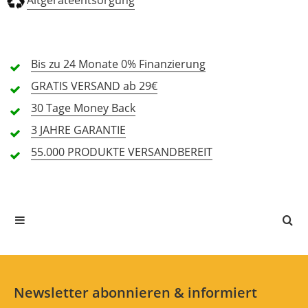
Altgeräteentsorgung
inkl. Ständer
-
Nein
Klang (5,0)
inkl. Cover
-
Nein
Bis zu 24 Monate
0% Finanzierung
Bedienkomfort (5,0)
GRATIS
VERSAND ab 29€
Leistung (5,0)
30 Tage
Money Back
3 JAHRE
GARANTIE
2 Rezensionen
55.000 PRODUKTE
VERSANDBEREIT
5 Sterne
2 Kunden
4 Sterne
0 Kunden
3 Sterne
0 Kunden
2 Sterne
0 Kunden
1 Sterne
0 Kunden
Newsletter abonnieren & informiert