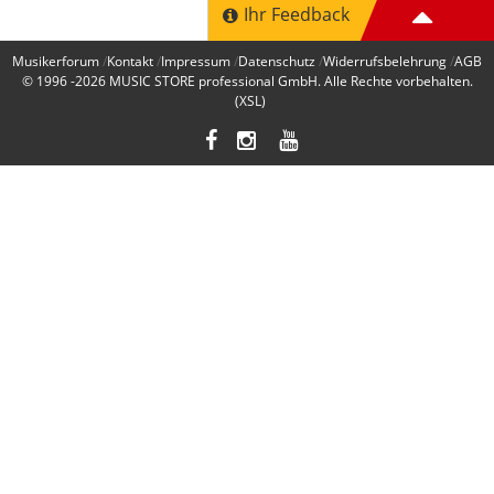
Ihr Feedback
Musikerforum
Kontakt
Impressum
Datenschutz
Widerrufsbelehrung
AGB
© 1996 -2026
MUSIC STORE professional GmbH
. Alle Rechte vorbehalten.
(XSL)