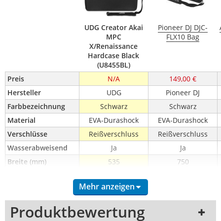
UDG Creator Akai
Pioneer DJ DJC-
MPC
FLX10 Bag
X/Renaissance
Hardcase Black
(U8455BL)
Preis
N/A
149,00 €
Hersteller
UDG
Pioneer DJ
Farbbezeichnung
Schwarz
Schwarz
Material
EVA-Durashock
EVA-Durashock
Verschlüsse
Reißverschluss
Reißverschluss
Wasserabweisend
Ja
Ja
Breite (mm)
535
750
Höhe (mm)
444
110
Mehr anzeigen
Tiefe (mm)
146,5
420
Breite innen (mm)
-
720
Produktbewertung
Höhe innen (mm)
-
70