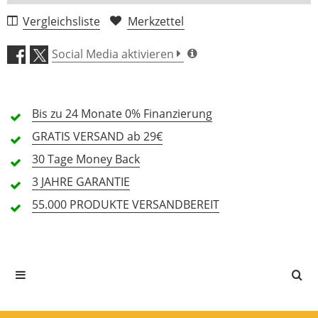
Tiefe innen (mm)
-
400
1 Rezension
Vergleichsliste
Merkzettel
Gewicht (kg)
1,72
2,3
5 Sterne
0 Kunden
Social Media aktivieren
Rucksack
Nein
-
4 Sterne
0 Kunden
Trolley
Nein
-
3 Sterne
0 Kunden
Kugelecken
Nein
-
Bis zu 24 Monate
0% Finanzierung
Rollen
Nein
-
2 Sterne
0 Kunden
GRATIS
VERSAND ab 29€
1 Sterne
0 Kunden
30 Tage
Money Back
3 JAHRE
GARANTIE
55.000 PRODUKTE
VERSANDBEREIT
Alle Sprachen
In deiner Sprache gibt es noch keine Textbewertungen.
Jetzt bewerten