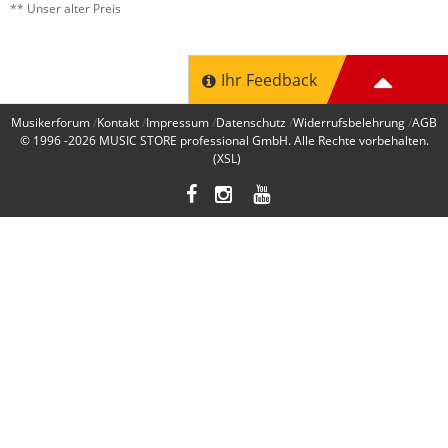
** Unser alter Preis
Ihr Feedback
Musikerforum
Kontakt
Impressum
Datenschutz
Widerrufsbelehrung
AGB
© 1996 -2026
MUSIC STORE professional GmbH
. Alle Rechte vorbehalten.
(XSL)