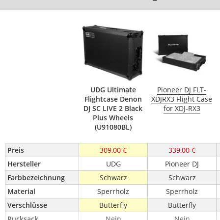
UDG Ultimate
Pioneer DJ FLT-
Flightcase Denon
XDJRX3 Flight Case
DJ SC LIVE 2 Black
for XDJ-RX3
Plus Wheels
(U91080BL)
Preis
309,00 €
339,00 €
Hersteller
UDG
Pioneer DJ
Farbbezeichnung
Schwarz
Schwarz
Material
Sperrholz
Sperrholz
Verschlüsse
Butterfly
Butterfly
Rucksack
Nein
Nein