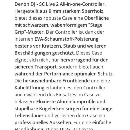
Denon DJ - SC
Live
2 All-in-one-Controller.
Hergestellt
aus 9 mm starkem Sperrholz
,
bietet dieses robuste
Case
eine
Oberfläche
mit schwarzem, wabenförmigem "Stage
Grip"-Muster
. Der Controller ist dank der
internen
EVA-Schaumstoff-Polsterung
bestens vor Kratzern, Staub und weiteren
Beschädigungen geschützt
. Dieses
Case
eignet sich nicht nur
hervorragend für den
sicheren Transport
, sondern bietet auch
während der Performance optimalen Schutz
.
Die
herausnehmbare Frontblende
und eine
Kabelöffnung
erlauben es, den Controller
auch während des Einsatzes im
Case
zu
belassen.
Eloxierte Aluminiumprofile
und
stapelbare Kugelecken sorgen für eine lange
Lebensdauer
und verleihen dem
Case
ein
professionelles Aussehen
. Für eine
einfache
Handhabung
ist das UDG - Ultimate