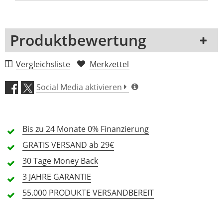
Produktbewertung
1 Rezension
Vergleichsliste
Merkzettel
5 Sterne
0 Kunden
Social Media aktivieren
4 Sterne
0 Kunden
3 Sterne
0 Kunden
Bis zu 24 Monate
0% Finanzierung
2 Sterne
0 Kunden
GRATIS
VERSAND ab 29€
1 Sterne
0 Kunden
30 Tage
Money Back
3 JAHRE
GARANTIE
55.000 PRODUKTE
VERSANDBEREIT
Alle Sprachen
In deiner Sprache gibt es noch keine Textbewertungen.