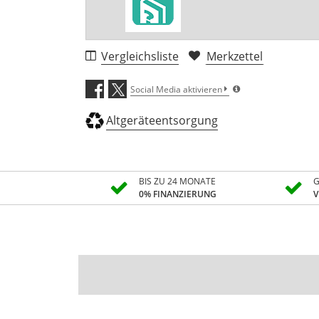
Vergleichsliste
Merkzettel
Social Media aktivieren
Altgeräteentsorgung
BIS ZU 24 MONATE
G
0% FINANZIERUNG
V