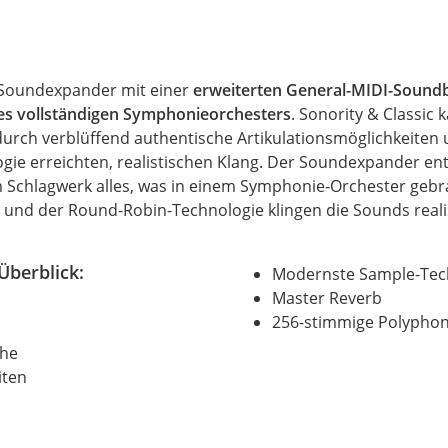
in Soundexpander mit einer
erweiterten General-MIDI-Sound
es vollständigen Symphonieorchesters
. Sonority & Classic k
durch verblüffend authentische Artikulationsmöglichkeiten
ie erreichten, realistischen Klang. Der Soundexpander ent
 Schlagwerk alles, was in einem Symphonie-Orchester gebra
es und der Round-Robin-Technologie klingen die Sounds reali
Überblick:
Modernste Sample-Tec
Master Reverb
256-stimmige Polyphon
che
iten