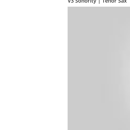
V3 Sonority | Tenor Sax