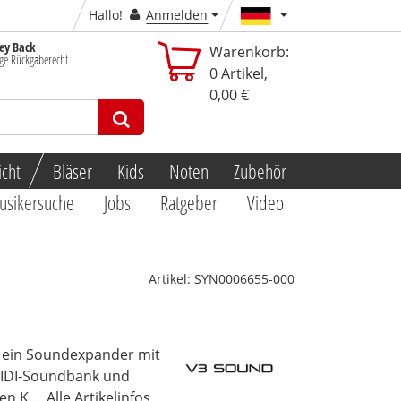
Hallo!
Anmelden
y Back
Warenkorb:
ge Rückgaberecht
0
Artikel,
0,00 €
icht
Bläser
Kids
Noten
Zubehör
usikersuche
Jobs
Ratgeber
Video
Artikel:
SYN0006655-000
st ein Soundexpander mit
MIDI-Soundbank und
n K...
Alle Artikelinfos