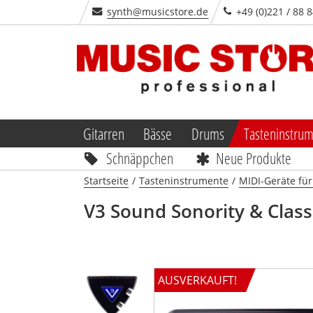
synth@musicstore.de
+49 (0)221 / 88 
Gitarren
Bässe
Drums
Tasteninstru
Schnäppchen
Neue Produkte
Startseite
/
Tasteninstrumente
/
MIDI-Geräte fü
V3 Sound
Sonority & Class
AUSVERKAUFT!