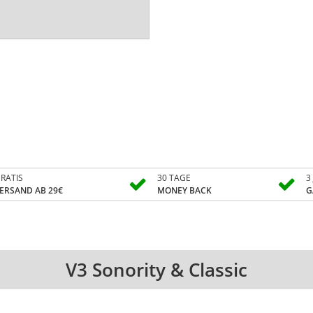
RATIS
30 TAGE
3
ERSAND AB 29€
MONEY BACK
G
V3 Sonority & Classic