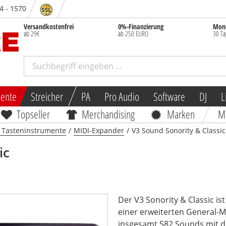
84 - 1570
Versandkostenfrei
0%-Finanzierung
Mone
ab 29€
ab 250 EURO
30 Ta
mente
Streicher
PA
Pro Audio
Software
DJ
L
Topseller
Merchandising
Marken
M
r Tasteninstrumente
/
MIDI-Expander
/
V3 Sound Sonority & Classic
ic
Der V3 Sonority & Classic i
einer erweiterten General-
insgesamt 582 Sounds mit de