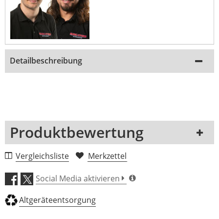
Detailbeschreibung
Produktbewertung
1 Rezension
Vergleichsliste
Merkzettel
5 Sterne
0 Kunden
Social Media aktivieren
4 Sterne
0 Kunden
Altgeräteentsorgung
3 Sterne
0 Kunden