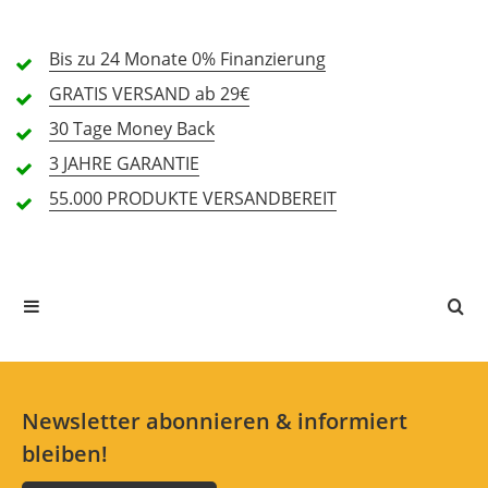
2 Sterne
0 Kunden
1 Sterne
0 Kunden
Bis zu 24 Monate
0% Finanzierung
GRATIS
VERSAND ab 29€
30 Tage
Money Back
Alle Sprachen
3 JAHRE
GARANTIE
55.000 PRODUKTE
VERSANDBEREIT
In deiner Sprache gibt es noch keine Textbewertungen.
Jetzt bewerten
Newsletter abonnieren & informiert
bleiben!