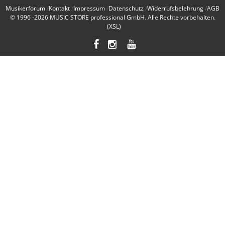
Musikerforum
Kontakt
Impressum
Datenschutz
Widerrufsbelehrung
AGB
© 1996 -2026
MUSIC STORE professional GmbH
. Alle Rechte vorbehalten.
(XSL)