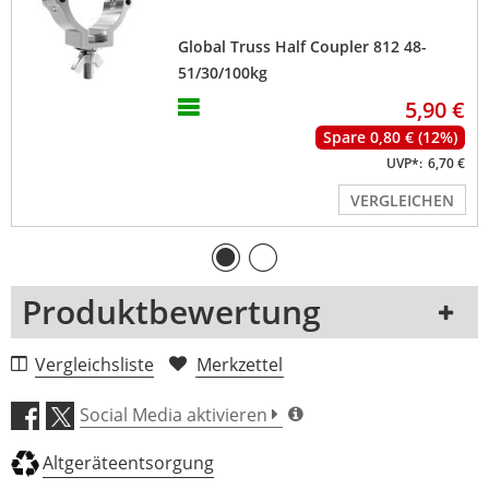
Global Truss Half Coupler 812 48-
51/30/100kg
5,90 €
Spare 0,80 € (12%)
UVP*:
6,70 €
VERGLEICHEN
Produktbewertung
1 Rezension
Vergleichsliste
Merkzettel
5 Sterne
0 Kunden
Social Media aktivieren
4 Sterne
0 Kunden
Altgeräteentsorgung
3 Sterne
0 Kunden