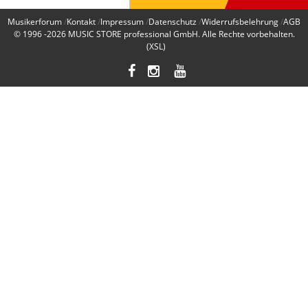
Musikerforum
Kontakt
Impressum
Datenschutz
Widerrufsbelehrung
AGB
© 1996 -2026
MUSIC STORE professional GmbH
. Alle Rechte vorbehalten.
(XSL)