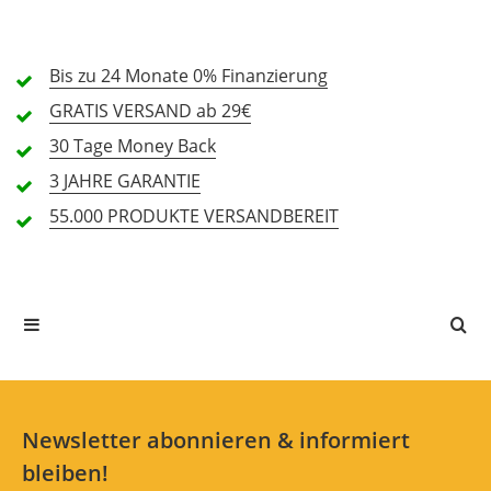
2 Sterne
0 Kunden
1 Sterne
0 Kunden
Bis zu 24 Monate
0% Finanzierung
GRATIS
VERSAND ab 29€
30 Tage
Money Back
Alle Sprachen
3 JAHRE
GARANTIE
55.000 PRODUKTE
VERSANDBEREIT
In deiner Sprache gibt es noch keine Textbewertungen.
Jetzt bewerten
Newsletter abonnieren & informiert
bleiben!