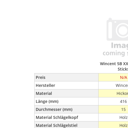
Wincent 5B XX
Stick
Preis
N/A
Hersteller
Wince
Material
Hicko
Länge (mm)
416
Durchmesser (mm)
15
Material Schlägelkopf
Holz
Material Schlägelstiel
Holz