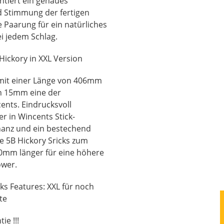
antiert ein genaues
d Stimmung der fertigen
 Paarung für ein natürliches
i jedem Schlag.
ickory in XXL Version
d mit einer Länge von 406mm
n 15mm eine der
nts. Eindrucksvoll
er in Wincents Stick-
nanz und ein bestechend
e 5B Hickory Sricks zum
20mm länger für eine höhere
ower.
ks Features: XXL für noch
te
ie !!!