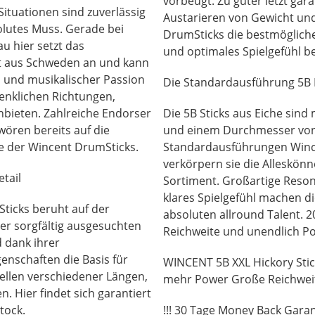
vorbeugt. Zu guter letzt gar
Situationen sind zuverlässig
Austarieren von Gewicht un
olutes Muss. Gerade bei
DrumSticks die bestmögliche
u hier setzt das
und optimales Spielgefühl be
 aus Schweden an und kann
n und musikalischer Passion
Die Standardausführung 5B H
rdenklichen Richtungen,
nbieten. Zahlreiche Endorser
Die 5B Sticks aus Eiche sin
wören bereits auf die
und einem Durchmesser vo
e der Wincent DrumSticks.
Standardausführungen Wince
verkörpern sie die Alleskönn
tail
Sortiment. Großartige Reso
klares Spielgefühl machen di
ticks beruht auf der
absoluten allround Talent. 
der sorgfältig ausgesuchten
Reichweite und unendlich P
d dank ihrer
nschaften die Basis für
WINCENT 5B XXL Hickory Stic
ellen verschiedener Längen,
mehr Power Große Reichwei
 Hier findet sich garantiert
tock.
!!! 30 Tage Money Back Garant