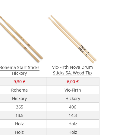
Vic-Firth Nova Drum
Rohema Start Sticks
Sticks 5A, Wood Tip
Hickory
9,30 €
6,00 €
Rohema
Vic-Firth
Hickory
Hickory
365
406
13,5
14,3
Holz
Holz
Holz
Holz