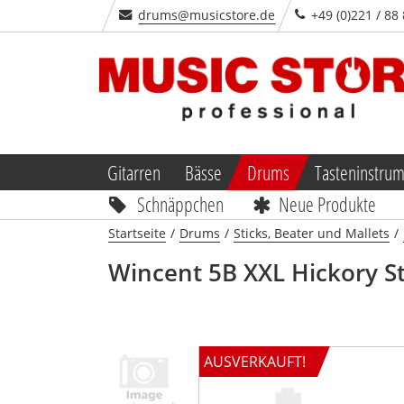
drums@musicstore.de
+49 (0)221 / 88
Gitarren
Bässe
Drums
Tasteninstru
Schnäppchen
Neue Produkte
Startseite
/
Drums
/
Sticks, Beater und Mallets
/
Wincent
5B XXL Hickory St
AUSVERKAUFT!