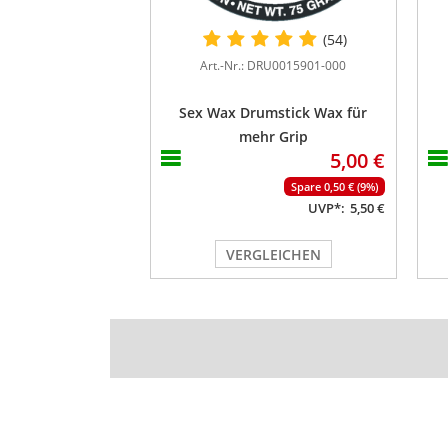
(54)
Art.-Nr.: DRU0015901-000
Sex Wax Drumstick Wax für
mehr Grip
5,00 €
Spare 0,50 € (9%)
UVP*:
5,50 €
VERGLEICHEN