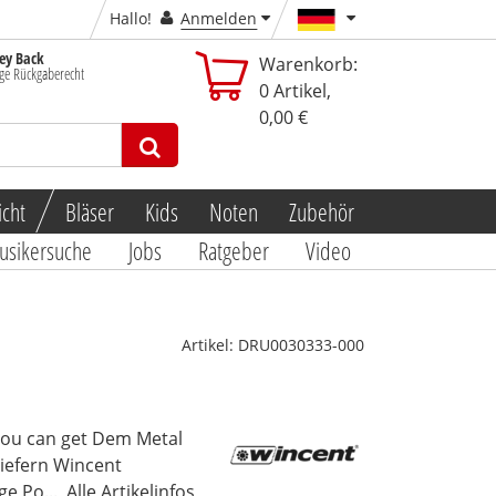
Hallo!
Anmelden
y Back
Warenkorb:
ge Rückgaberecht
0
Artikel,
0,00 €
icht
Bläser
Kids
Noten
Zubehör
usikersuche
Jobs
Ratgeber
Video
Artikel:
DRU0030333-000
you can get Dem Metal
liefern Wincent
e Po...
Alle Artikelinfos