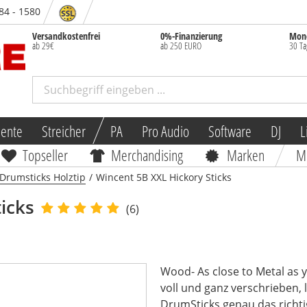
 84 - 1580
Versandkostenfrei
0%-Finanzierung
Mone
ab 29€
ab 250 EURO
30 Ta
mente
Streicher
PA
Pro Audio
Software
DJ
L
Topseller
Merchandising
Marken
M
Drumsticks Holztip
/
Wincent 5B XXL Hickory Sticks
icks
(6)
Wood- As close to Metal as 
voll und ganz verschrieben, 
DrumSticks genau das richtig