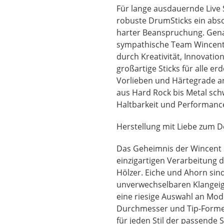
Für lange ausdauernde Live 
robuste DrumSticks ein abs
harter Beanspruchung. Gena
sympathische Team Wincent
durch Kreativität, Innovatio
großartige Sticks für alle e
Vorlieben und Härtegrade a
aus Hard Rock bis Metal sch
Haltbarkeit und Performanc
Herstellung mit Liebe zum De
Das Geheimnis der Wincent S
einzigartigen Verarbeitung 
Hölzer. Eiche und Ahorn sin
unverwechselbaren Klangeige
eine riesige Auswahl an Mod
Durchmesser und Tip-Formen.
für jeden Stil der passende S