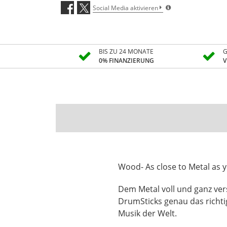
Social Media aktivieren
BIS ZU 24 MONATE
G
0% FINANZIERUNG
V
Wood- As close to Metal as 
Dem Metal voll und ganz ver
DrumSticks genau das richtig
Musik der Welt.