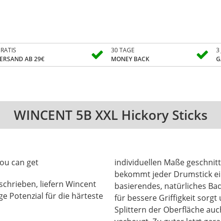
RATIS
30 TAGE
3
ERSAND AB 29€
MONEY BACK
G
WINCENT 5B XXL Hickory Sticks
you can get
individuellen Maße geschnitt
bekommt jeder Drumstick e
schrieben, liefern Wincent
basierendes, natürliches Ba
e Potenzial für die härteste
für bessere Griffigkeit sor
Splittern der Oberfläche au