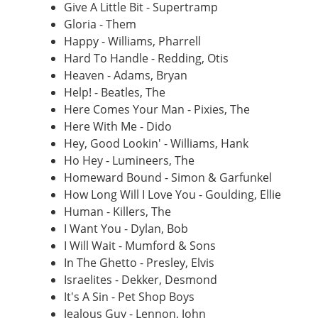
Give A Little Bit - Supertramp
Gloria - Them
Happy - Williams, Pharrell
Hard To Handle - Redding, Otis
Heaven - Adams, Bryan
Help! - Beatles, The
Here Comes Your Man - Pixies, The
Here With Me - Dido
Hey, Good Lookin' - Williams, Hank
Ho Hey - Lumineers, The
Homeward Bound - Simon & Garfunkel
How Long Will I Love You - Goulding, Ellie
Human - Killers, The
I Want You - Dylan, Bob
I Will Wait - Mumford & Sons
In The Ghetto - Presley, Elvis
Israelites - Dekker, Desmond
It's A Sin - Pet Shop Boys
Jealous Guy - Lennon, John