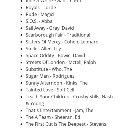
Ride A White Swan - T. Rex
Royals - Lorde
Rude - Magic!
S.O.S. - Abba
Sail Away - Gray, David
Scarborough Fair - Traditional
Sisters Of Mercy - Cohen, Leonard
Smile - Allen, Lily
Space Oddity - Bowie, David
Streets Of London - Mctell, Ralph
Substitute - Who, The
Sugar Man - Rodriguez
Sunny Afternoon - Kinks, The
Tainted Love -
Soft
Cell
Teach Your Children - Crosby Stills, Nash
& Young
That's Entertainment - Jam, The
The A Team - Sheeran, Ed
The First Cut Is The Deepest - Stevens,