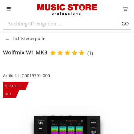
GO
Lichtsteuerpulte
Wolfmix
W1 MK3
(1)
Artikel:
LIG0019791-000
TOPSELLER!
NEU!