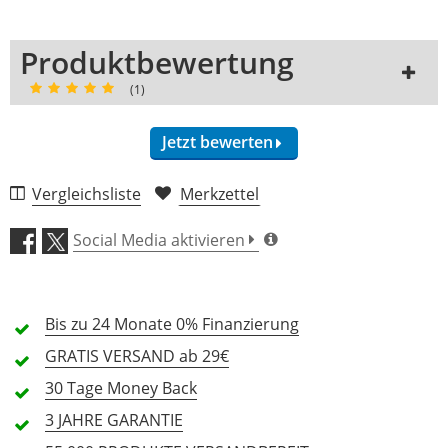
Produktbewertung
(1)
Jetzt bewerten
1 Rezension
Vergleichsliste
Merkzettel
5 Sterne
1 Kunden
Social Media aktivieren
4 Sterne
0 Kunden
3 Sterne
0 Kunden
Bis zu 24 Monate
0% Finanzierung
2 Sterne
0 Kunden
GRATIS
VERSAND ab 29€
1 Sterne
0 Kunden
30 Tage
Money Back
3 JAHRE
GARANTIE