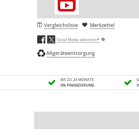
Vergleichsliste
Merkzettel
Social Media aktivieren
Altgeräteentsorgung
BIS ZU 24 MONATE
G
0% FINANZIERUNG
V