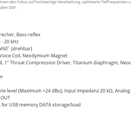
tzen den Fokus auf hochwertige Verarbeitung, optimierte Tieffrequenzen u
 über DSP.
echer, Bass-reflex
 - 20 kHz
 V60ﾟ (drehbar)
" Voice Coil, Neodymium Magnet
oil, 1" Throat Compression Driver, Titanium diaphragm, N
er
Line
level
(Maximum +24 dBu), Input Impedanz 20 kΩ,
Analog
 OUT
A for USB memory DATA storage/load