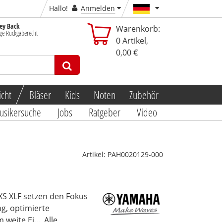
Hallo!
Anmelden
y Back
Warenkorb:
ge Rückgaberecht
0
Artikel,
0,00 €
icht
Bläser
Kids
Noten
Zubehör
usikersuche
Jobs
Ratgeber
Video
Artikel:
PAH0020129-000
S XLF setzen den Fokus
g, optimierte
weite Ei...
Alle