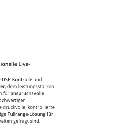
ionelle Live-
e DSP-Kontrolle
und
ner
, dem leistungsstarken
m für
anspruchsvolle
ochwertiger
e druckvolle, kontrollierte
tige Fullrange-Lösung für
keiten gefragt sind.