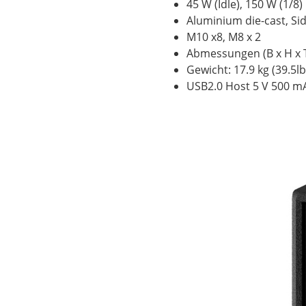
45 W (Idle), 150 W (1/8)
Aluminium die-cast, Si
M10 x8, M8 x 2
Abmessungen (B x H x T
Gewicht: 17.9 kg (39.5lb
USB2.0 Host 5 V 500 m