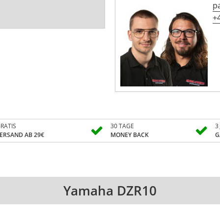
p
+4
RATIS
30 TAGE
3
ERSAND AB 29€
MONEY BACK
G
Yamaha DZR10