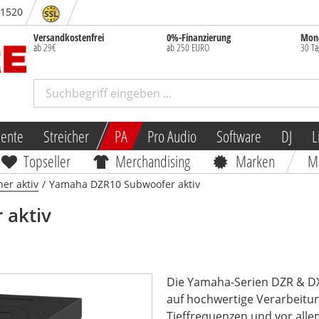
- 1520
Versandkostenfrei
0%-Finanzierung
Mone
ab 29€
ab 250 EURO
30 Ta
mente
Streicher
PA
Pro Audio
Software
DJ
L
Topseller
Merchandising
Marken
M
er aktiv
/
Yamaha DZR10 Subwoofer aktiv
 aktiv
Die Yamaha-Serien DZR & DX
auf hochwertige Verarbeitun
Tieffrequenzen und vor allem 