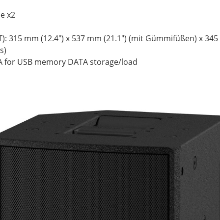
de x2
): 315 mm (12.4") x 537 mm (21.1") (mit Gümmifüßen) x 345
s)
A for USB memory DATA storage/load