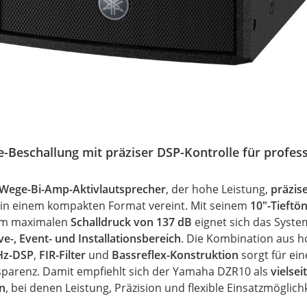
e-Beschallung mit präziser DSP-Kontrolle für profess
-Wege-Bi-Amp-Aktivlautsprecher
, der hohe Leistung,
präzis
t in einem kompakten Format vereint. Mit seinem
10"-Tieftö
em maximalen
Schalldruck von 137 dB
eignet sich das Syste
e-, Event- und Installationsbereich
. Die Kombination aus h
Hz-DSP
,
FIR-Filter
und
Bassreflex-Konstruktion
sorgt für ein
parenz. Damit empfiehlt sich der Yamaha DZR10 als
vielsei
n
, bei denen Leistung, Präzision und flexible Einsatzmöglich