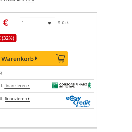
 €
Stück
€ (32%)
n Warenkorb
t.
l.
finanzieren
l.
finanzieren