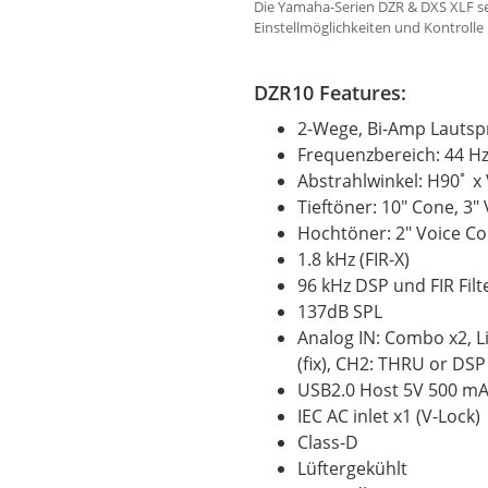
Die Yamaha-Serien DZR & DXS XLF se
Einstellmöglichkeiten und Kontrolle
DZR10 Features:
2-Wege, Bi-Amp Lautspr
Frequenzbereich: 44 Hz
Abstrahlwinkel: H90ﾟ x
Tieftöner: 10" Cone, 3
Hochtöner: 2" Voice C
1.8 kHz (FIR-X)
96 kHz DSP und FIR Filt
137dB SPL
Analog IN: Combo x2, 
(fix), CH2: THRU
or
DSP
USB2.0 Host 5V 500 m
IEC AC inlet x1 (V-Lock)
Class-D
Lüftergekühlt