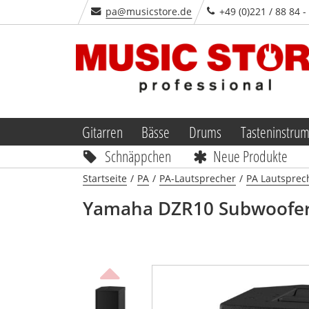
pa@musicstore.de
+49 (0)221 / 88 84 
Gitarren
Bässe
Drums
Tasteninstru
Schnäppchen
Neue Produkte
Startseite
/
PA
/
PA-Lautsprecher
/
PA Lautsprech
Yamaha DZR10 Subwoofer