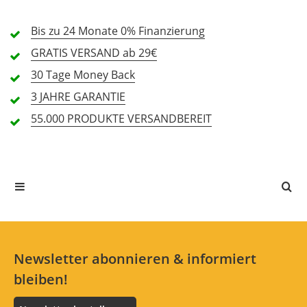
3 Sterne
0 Kunden
Bis zu 24 Monate
0% Finanzierung
2 Sterne
0 Kunden
GRATIS
VERSAND ab 29€
1 Sterne
1 Kunden
30 Tage
Money Back
3 JAHRE
GARANTIE
55.000 PRODUKTE
VERSANDBEREIT
Alle Sprachen
Katalogdarstellung ist nur ein schöner
Schein
Bewertung von:
WolleM_ausD
am
21.12.20
Natürlich. Juristisch ist das alles ok. Aber
Newsletter abonnieren & informiert
warum werden bei einem Schlagzeug, bei
bleiben!
dem die Becken nicht zugehören, diese
Becken abgebildet und diese Tatsache nur