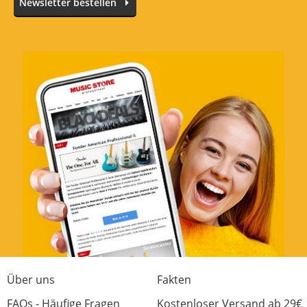
Newsletter bestellen
irgendwo im Fliesstext und noch "mehr
irgendwo" auf der Website erwähnt?
Glückwunsch! Überlesen und nochmal rund
300 Euro für Becken und Ständer bezahlen.
DAS war mein letzter Einkauf beim
Musicstore. Andere Anbieter haben auch
gute Ware. Ihr könnt mein Kundenkonto
löschen...
2 von 41 fanden diese Rezension hilfreich
War diese Rezension hilfreich?
Über uns
Fakten
Jetzt bewerten
FAQs - Häufige Fragen
Kostenloser Versand ab 29€