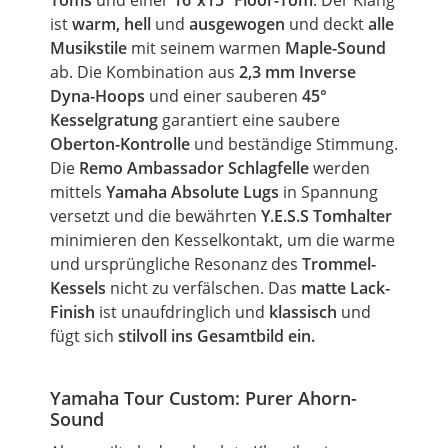
Toms
und einer
16“x15“ Floor-Tom
. Der Klang
ist
warm, hell
und
ausgewogen
und deckt
alle
Musikstile
mit seinem warmen
Maple-Sound
ab. Die Kombination aus
2,3 mm Inverse
Dyna-Hoops
und einer sauberen
45°
Kesselgratung
garantiert eine saubere
Oberton-Kontrolle
und beständige Stimmung.
Die
Remo Ambassador Schlagfelle
werden
mittels
Yamaha Absolute Lugs
in Spannung
versetzt und die bewährten
Y.E.S.S Tomhalter
minimieren den Kesselkontakt, um die warme
und ursprüngliche Resonanz des
Trommel-
Kessels
nicht zu verfälschen. Das
matte Lack-
Finish
ist unaufdringlich und
klassisch
und
fügt sich
stilvoll ins Gesamtbild ein.
Yamaha Tour Custom: Purer Ahorn-
Sound