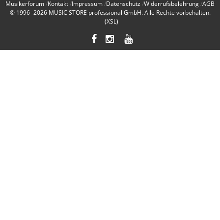
Musikerforum
Kontakt
Impressum
Datenschutz
Widerrufsbelehrung
AGB
© 1996 -2026
MUSIC STORE professional GmbH
. Alle Rechte vorbehalten.
(XSL)