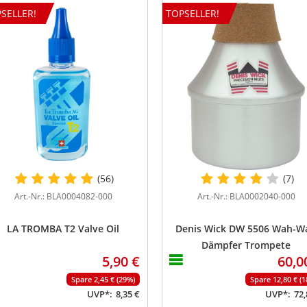
SELLER!
TOPSELLER!
(56)
(7)
Art.-Nr.: BLA0004082-000
Art.-Nr.: BLA0002040-000
LA TROMBA T2 Valve Oil
Denis Wick DW 5506 Wah-W
Dämpfer Trompete
5,90 €
60,0
Spare 2,45 € (29%)
Spare 12,80 € (
UVP*:
8,35 €
UVP*:
72,