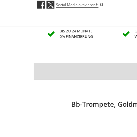
Social Media aktivieren
BIS ZU 24 MONATE
G
0% FINANZIERUNG
V
Bb-Trompete, Goldm