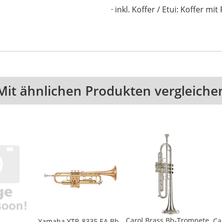
inkl. Koffer / Etui: Koffer m
Mit ähnlichen Produkten vergleiche
Carol Brass Bb-Trompete
Ca
Yamaha YTR-8335 EA Bb-