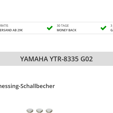
RATIS
30 TAGE
3
ERSAND AB 29€
MONEY BACK
G
YAMAHA YTR-8335 G02
essing-Schallbecher