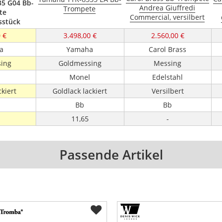
5 G04 Bb-
Andrea Giuffredi
Trompete
te
Commercial, versilbert
sstück
 €
3.498,00 €
2.560,00 €
a
Yamaha
Carol Brass
ing
Goldmessing
Messing
l
Monel
Edelstahl
ckiert
Goldlack lackiert
Versilbert
Bb
Bb
11,65
-
Passende Artikel