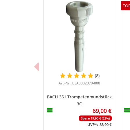
TOP
(8)
Art.-Nr.: BLA0002070-000
BACH 351 Trompetenmundstück
3C
69,00 €
Spare 19,90 € (22%)
UVP*:
88,90 €