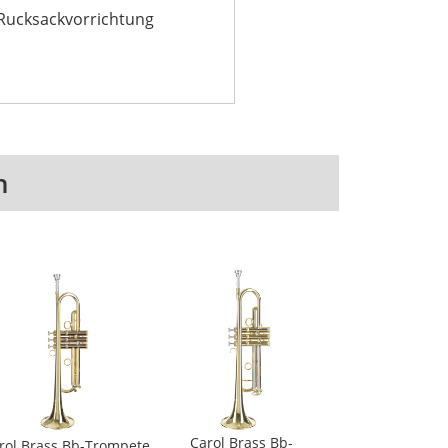
it Rucksackvorrichtung
n
Carol Brass Bb-
rol Brass Bb-Trompete