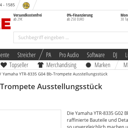
84 - 1585
Versandkostenfrei
0%-Finanzierung
Mone
ab 29€
ab 250 EURO
30 Ta
mente
Streicher
PA
Pro Audio
Software
DJ
L
Topseller
Merchandising
Marken
M
/
Yamaha YTR-8335 G04 Bb-Trompete Ausstellungsstück
-Trompete Ausstellungsstück
Die Yamaha YTR-8335 G02 Bb
raffinierte Bauteile und Det
so unvergleichlich machen u.