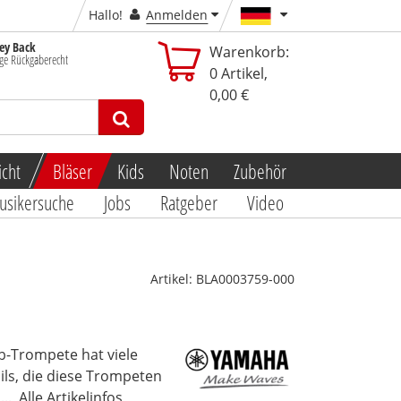
Hallo!
Anmelden
y Back
Warenkorb:
ge Rückgaberecht
0
Artikel,
0,00 €
icht
Bläser
Kids
Noten
Zubehör
usikersuche
Jobs
Ratgeber
Video
Artikel:
BLA0003759-000
-Trompete hat viele
ails, die diese Trompeten
..
Alle Artikelinfos