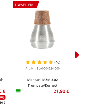
TOPSELLER!
TOPSELLER!
(46)
Art.-Nr.: BLA0004224-000
Art.-Nr.: BL
ah
Monzani MZMU-02
REKA Reinig
Trompete/Kornett
Trompete/
0 €
21,90 €
Übungsdämpfer
18%)
80 €