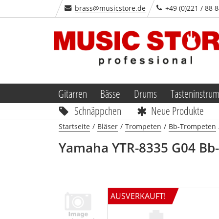
brass@musicstore.de
+49 (0)221 / 88 
Gitarren
Bässe
Drums
Tasteninstru
Schnäppchen
Neue Produkte
Startseite
/
Bläser
/
Trompeten
/
Bb-Trompeten
Yamaha
YTR-8335 G04 Bb
AUSVERKAUFT!