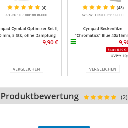
(4)
(48)
Art.-Nr.: DRU0018838-000
Art.-Nr.: DRU0025632-000
mpad Cymbal Optimizer Set II,
Cympad Beckenfilze
0 mm, 5 Stk, ohne Dämpfung
"Chromatics" Blue 40x15
9,90 €
9,9
Spare 0,10 € 
UVP*:
10,
VERGLEICHEN
VERGLEICHEN
Produktbewertung
(2)