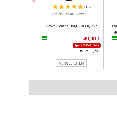
(15)
Art.-Nr.: DRU0007899-000
Gewa Cymbal Bag PRO II, 22"
Cy
4
49,90 €
Spare 5,80 € (10%)
UVP*:
55,70 €
VERGLEICHEN