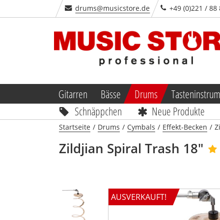
drums@musicstore.de
+49 (0)221 / 88
Gitarren
Bässe
Drums
Tasteninstru
Schnäppchen
Neue Produkte
Startseite
/
Drums
/
Cymbals
/
Effekt-Becken
/
Z
Zildjian
Spiral Trash 18"
AUSVERKAUFT!