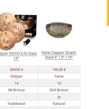
Fame Clapper Smash
ldjian FXSTK14 FX Stack
Stack 6" / 8" / 10"
14"
309,00 €
199,00 €
Zildjian
Fame
14
10
B8 Bronze
B20 Bronze
-
Ja
Traditional
Natural