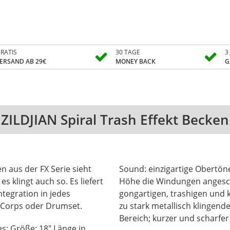
RATIS
30 TAGE
3
ERSAND AB 29€
MONEY BACK
G
ZILDJIAN Spiral Trash Effekt Becken
en aus der FX Serie sieht
Sound: einzigartige Obertön
s klingt auch so. Es liefert
Höhe die Windungen angesch
ntegration in jedes
gongartigen, trashigen und k
 Corps oder Drumset.
zu stark metallisch klingen
Bereich; kurzer und scharf
es: Größe: 18" Länge in