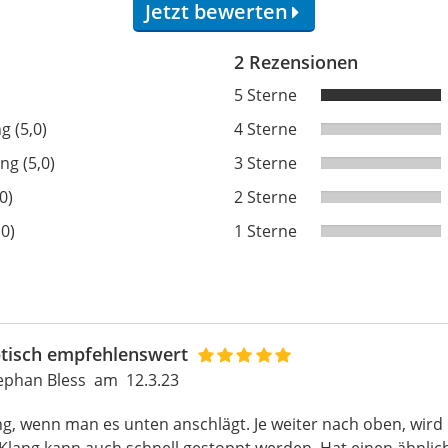
Jetzt bewerten
2 Rezensionen
5 Sterne
g (5,0)
4 Sterne
ng (5,0)
3 Sterne
0)
2 Sterne
,0)
1 Sterne
ptisch empfehlenswert
ephan Bless
am
12.3.23
ng, wenn man es unten anschlägt. Je weiter nach oben, wird
Klang kann auch schnell gestoppt werden. Hat einen ähnlic