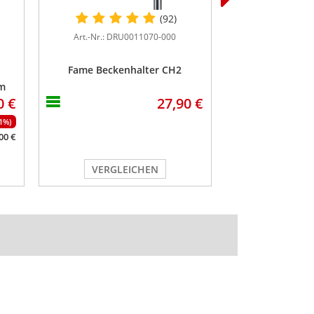
(92)
Art.-Nr.: DRU0011070-000
Art.-Nr.: DR
Fame Beckenhalter CH2
Fame Beckens
mm
0 €
27,90 €
(1%)
00 €
VERGLEICHEN
VERGL