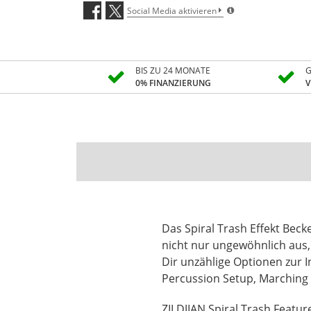
Social Media aktivieren
BIS ZU 24 MONATE
G
0% FINANZIERUNG
V
Das Spiral Trash Effekt Beck
nicht nur ungewöhnlich aus, e
Dir unzählige Optionen zur I
Percussion Setup, Marching
ZILDJIAN Spiral Trash Featur