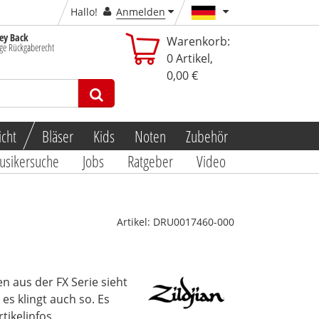
Hallo!
Anmelden
y Back
Warenkorb:
ge Rückgaberecht
0
Artikel,
0,00 €
icht
Bläser
Kids
Noten
Zubehör
usikersuche
Jobs
Ratgeber
Video
Artikel:
DRU0017460-000
en aus der FX Serie sieht
es klingt auch so. Es
rtikelinfos