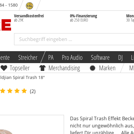
 84 - 1580
Versandkostenfrei
0%-Finanzierung
Mone
ab 29€
ab 250 EURO
30 Ta
mente
Streicher
PA
Pro Audio
Software
DJ
L
Topseller
Merchandising
Marken
M
ildjian Spiral Trash 18"
(2)
Das Spiral Trash Effekt Beck
nicht nur ungewöhnlich aus, 
liefert Dir unzählige ...
Alle A