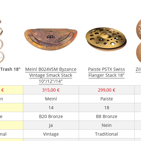
l Trash 18"
Meinl B024VSM Byzance
Paiste PSTX Swiss
Zi
Vintage Smack Stack
Flanger Stack 18"
10"/12"/14"
 €
315,00 €
299,00 €
an
Meinl
Paiste
14
18
ze
B20 Bronze
B8 Bronze
n
Ja
Nein
onal
Vintage
Traditional