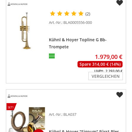
(2)
Art.-Nr.: BLA0005556-000
Kühnl & Hoyer Topline G Bb-
Trompete
1.979,00 €
Spare 314,00 € (14%)
UVP*:
2.293,00 €
VERGLEICHEN
SET!
Art.-Nr.: BLA037
Kühnl & Hoyer "Signum" Fürst Ples