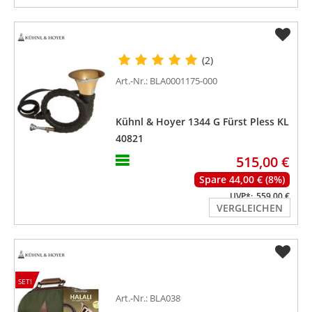
(2)
Art.-Nr.: BLA0001175-000
Kühnl & Hoyer 1344 G Fürst Pless KL
40821
515,00 €
Spare 44,00 € (8%)
UVP*:
559,00 €
VERGLEICHEN
SET!
Art.-Nr.: BLA038