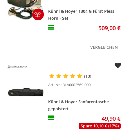
Kühnl & Hoyer 1304 G Fürst Pless
Horn - Set
509,00 €
VERGLEICHEN
(10)
Art.-Nr.: BLA0002569-000
Kühnl & Hoyer Fanfarentasche
gepolstert
49,90 €
Spare 10,10 € (17%)