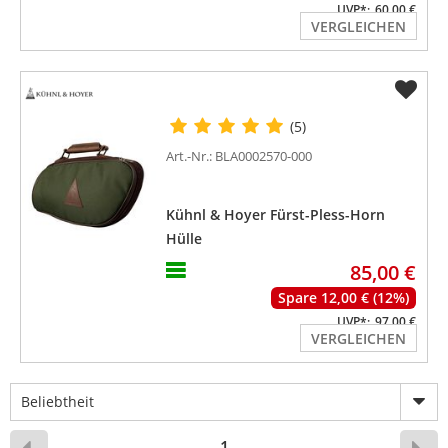
UVP*:
60,00 €
VERGLEICHEN
(5)
Art.-Nr.: BLA0002570-000
Kühnl & Hoyer Fürst-Pless-Horn
Hülle
85,00 €
Spare 12,00 € (12%)
UVP*:
97,00 €
VERGLEICHEN
Beliebtheit
1