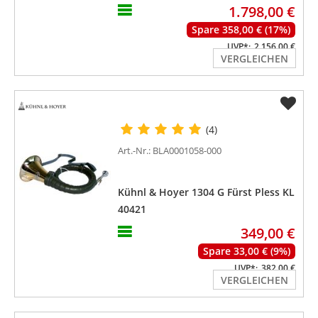
1.798,00 €
Spare 358,00 € (17%)
UVP*:
2.156,00 €
VERGLEICHEN
(4)
Art.-Nr.: BLA0001058-000
Kühnl & Hoyer 1304 G Fürst Pless KL
40421
349,00 €
Spare 33,00 € (9%)
UVP*:
382,00 €
VERGLEICHEN