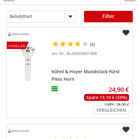
Filter
Beliebtheit
(8)
TOPSELLER!
Art.-Nr.: BLA0003437-000
Kühnl & Hoyer Mundstück Fürst
Pless Horn
24,90 €
Spare 13,10 € (34%)
UVP*:
38,00 €
VERGLEICHEN