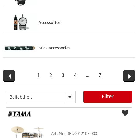
Accessories
Stick Accessories
1
2
3
4
...
7
Filter
Beliebtheit
Art.-Nr.: DRU0042107-000