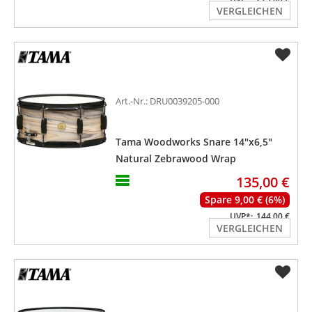
VERGLEICHEN
Art.-Nr.: DRU0039205-000
Tama Woodworks Snare 14"x6,5"
Natural Zebrawood Wrap
WP1465BK-NZW
135,00 €
Spare 9,00 € (6%)
UVP*:
144,00 €
VERGLEICHEN