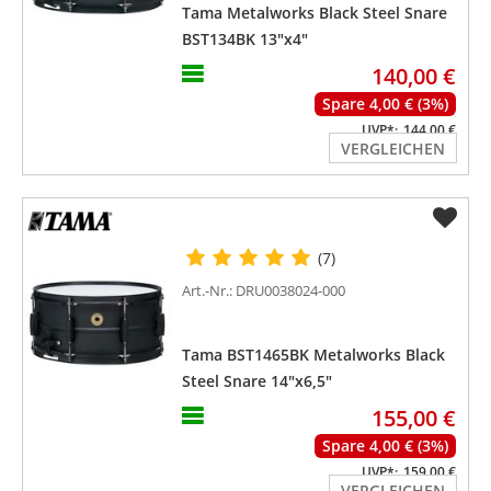
Tama Metalworks Black Steel Snare
BST134BK 13"x4"
140,00 €
Spare 4,00 € (3%)
UVP*:
144,00 €
VERGLEICHEN
(7)
Art.-Nr.: DRU0038024-000
Tama BST1465BK Metalworks Black
Steel Snare 14"x6,5"
155,00 €
Spare 4,00 € (3%)
UVP*:
159,00 €
VERGLEICHEN