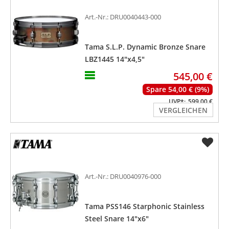
Art.-Nr.: DRU0040443-000
Tama S.L.P. Dynamic Bronze Snare
LBZ1445 14"x4,5"
545,00 €
Spare 54,00 € (9%)
UVP*:
599,00 €
VERGLEICHEN
Art.-Nr.: DRU0040976-000
Tama PSS146 Starphonic Stainless
Steel Snare 14"x6"