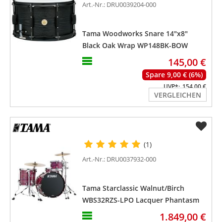
Art.-Nr.: DRU0039204-000
Tama Woodworks Snare 14"x8"
Black Oak Wrap WP148BK-BOW
145,00 €
Spare 9,00 € (6%)
UVP*:
154,00 €
VERGLEICHEN
(1)
Art.-Nr.: DRU0037932-000
Tama Starclassic Walnut/Birch
WBS32RZS-LPO Lacquer Phantasm
Oyster
1.849,00 €