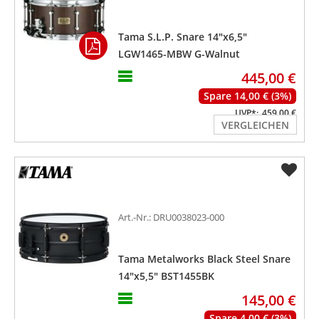
Tama S.L.P. Snare 14"x6,5"
LGW1465-MBW G-Walnut
445,00 €
Spare 14,00 € (3%)
UVP*:
459,00 €
VERGLEICHEN
Art.-Nr.: DRU0038023-000
Tama Metalworks Black Steel Snare
14"x5,5" BST1455BK
145,00 €
Spare 4,00 € (3%)