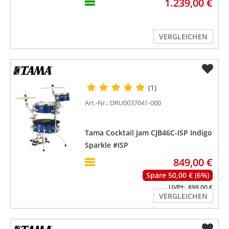
1.239,00 €
VERGLEICHEN
(1)
Art.-Nr.: DRU0037041-000
Tama Cocktail Jam CJB46C-ISP Indigo
Sparkle #ISP
849,00 €
Spare 50,00 € (6%)
UVP*:
899,00 €
VERGLEICHEN