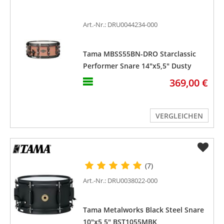
Art.-Nr.: DRU0044234-000
Tama MBSS55BN-DRO Starclassic
Performer Snare 14"x5,5" Dusty
Rose
369,00 €
VERGLEICHEN
(7)
Art.-Nr.: DRU0038022-000
Tama Metalworks Black Steel Snare
10"x5,5" BST1055MBK