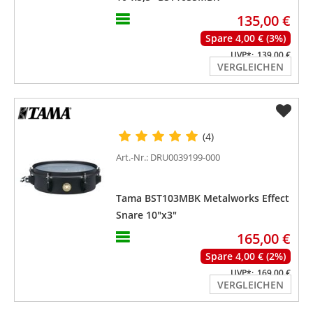
135,00 €
Spare 4,00 € (3%)
UVP*:
139,00 €
VERGLEICHEN
(4)
Art.-Nr.: DRU0039199-000
Tama BST103MBK Metalworks Effect
Snare 10"x3"
165,00 €
Spare 4,00 € (2%)
UVP*:
169,00 €
VERGLEICHEN