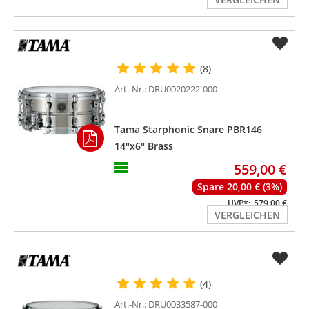
(8)
Art.-Nr.: DRU0020222-000
Tama Starphonic Snare PBR146
14"x6" Brass
559,00 €
Spare 20,00 € (3%)
UVP*:
579,00 €
VERGLEICHEN
(4)
Art.-Nr.: DRU0033587-000