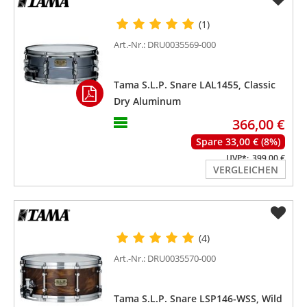
(1)
Art.-Nr.: DRU0035569-000
Tama S.L.P. Snare LAL1455, Classic
Dry Aluminum
366,00 €
Spare 33,00 € (8%)
UVP*:
399,00 €
VERGLEICHEN
(4)
Art.-Nr.: DRU0035570-000
Tama S.L.P. Snare LSP146-WSS, Wild