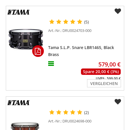
(5)
Art.-Nr.: DRU0024703-000
Tama S.L.P. Snare LBR1465, Black
Brass
579,00 €
Spare 20,00 € (3%)
UVP*:
599,00 €
VERGLEICHEN
(2)
Art.-Nr.: DRU0024698-000