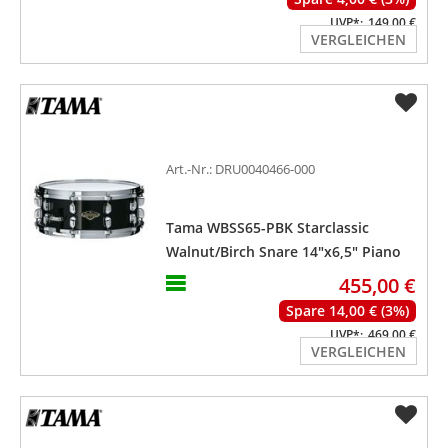
UVP*:
149,00 €
VERGLEICHEN
Art.-Nr.: DRU0040466-000
Tama WBSS65-PBK Starclassic
Walnut/Birch Snare 14"x6,5" Piano
Black
455,00 €
Spare 14,00 € (3%)
UVP*:
469,00 €
VERGLEICHEN