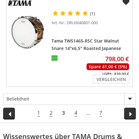
(1)
Art.-Nr.: DRU0040801-000
Tama TWS1465-RSC Star Walnut
Snare 14"x6,5" Roasted Japanese
Chestnut
798,00 €
Spare 41,00 € (5%)
UVP*:
839,00 €
VERGLEICHEN
Beliebtheit
1
2
3
4
...
7
Wissenswertes über TAMA Drums &