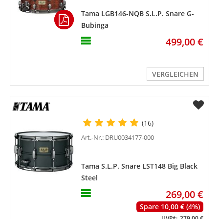
Tama LGB146-NQB S.L.P. Snare G-
Bubinga
499,00 €
VERGLEICHEN
(16)
Art.-Nr.: DRU0034177-000
Tama S.L.P. Snare LST148 Big Black
Steel
269,00 €
Spare 10,00 € (4%)
UVP*:
279,00 €