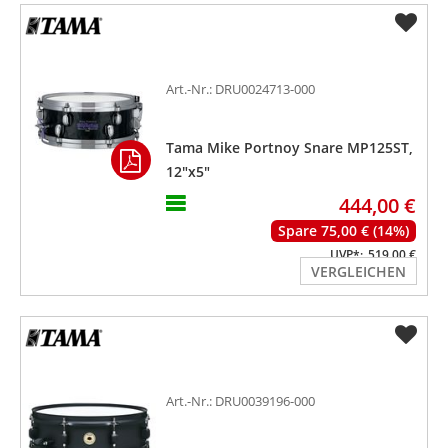
Art.-Nr.: DRU0024713-000
Tama Mike Portnoy Snare MP125ST,
12"x5"
444,00 €
Spare 75,00 € (14%)
UVP*:
519,00 €
VERGLEICHEN
Art.-Nr.: DRU0039196-000