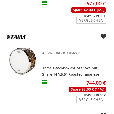
677,00 €
Spare 42,00 € (6%)
UVP*:
719,00 €
VERGLEICHEN
Art.-Nr.: DRU0041104-000
Tama TWS1455-RSC Star Walnut
Snare 14"x5,5" Roasted Japanese
Chestnut
744,00 €
Spare 95,00 € (11%)
UVP*:
839,00 €
VERGLEICHEN