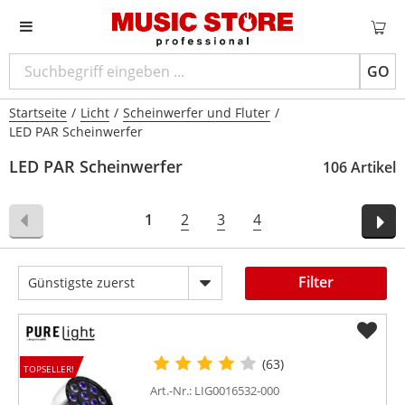
GO
Startseite
/
Licht
/
Scheinwerfer und Fluter
/
LED PAR Scheinwerfer
LED PAR Scheinwerfer
106 Artikel
1
2
3
4
Filter
Günstigste zuerst
(63)
TOPSELLER!
Art.-Nr.: LIG0016532-000