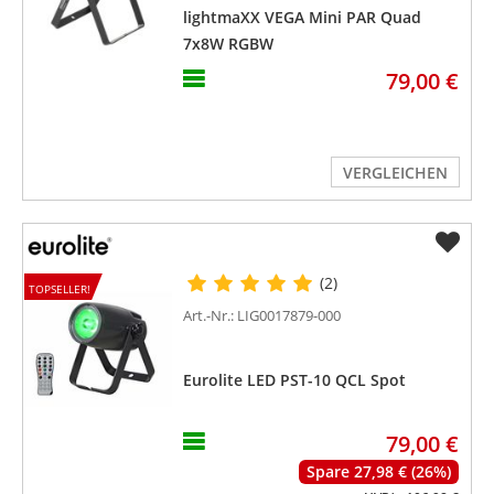
lightmaXX VEGA Mini PAR Quad
7x8W RGBW
79,00 €
VERGLEICHEN
(2)
TOPSELLER!
Art.-Nr.: LIG0017879-000
Eurolite LED PST-10 QCL Spot
79,00 €
Spare 27,98 € (26%)