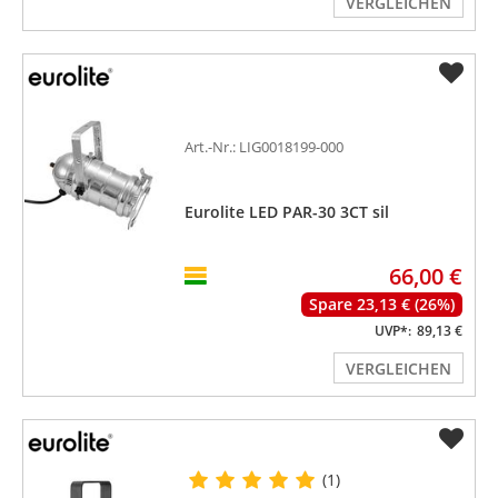
VERGLEICHEN
Art.-Nr.: LIG0018199-000
Eurolite LED PAR-30 3CT sil
66,00 €
Spare 23,13 € (26%)
UVP*:
89,13 €
VERGLEICHEN
(1)