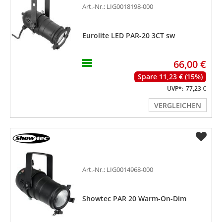
Art.-Nr.: LIG0018198-000
Eurolite LED PAR-20 3CT sw
66,00 €
Spare 11,23 € (15%)
UVP*:
77,23 €
VERGLEICHEN
Art.-Nr.: LIG0014968-000
Showtec PAR 20 Warm-On-Dim