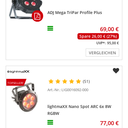
ADJ Mega TriPar Profile Plus
69,00 €
Spare 26,00 € (27%)
UVP*:
95,00 €
VERGLEICHEN
(51)
TOPSELLER!
Art.-Nr.: LIG0016092-000
lightmaXX Nano Spot ARC 6x 8W
RGBW
77,00 €