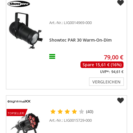
Art.-Nr.: LIG0014969-000
Showtec PAR 30 Warm-On-Dim
79,00 €
Spare 15,61 € (16%)
UVP*:
94,61 €
VERGLEICHEN
(40)
TOPSELLER!
Art.-Nr.: LIG0015729-000