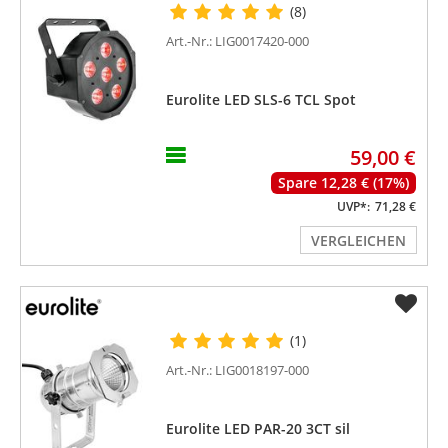
(8)
Art.-Nr.: LIG0017420-000
Eurolite LED SLS-6 TCL Spot
59,00 €
Spare 12,28 € (17%)
UVP*:
71,28 €
VERGLEICHEN
(1)
Art.-Nr.: LIG0018197-000
Eurolite LED PAR-20 3CT sil