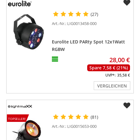
(27)
Art.-Nr.: LIG0013458-000
Eurolite LED PARty Spot 12x1Watt
RGBW
28,00 €
Spare 7,58 € (21%)
UVP*:
35,58 €
VERGLEICHEN
(81)
TOPSELLER!
Art.-Nr.: LIG0015653-000