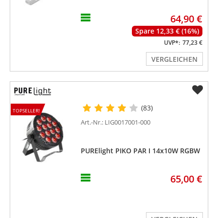
64,90 €
Spare 12,33 € (16%)
UVP*:
77,23 €
VERGLEICHEN
(83)
TOPSELLER!
Art.-Nr.: LIG0017001-000
PURElight PIKO PAR I 14x10W RGBW
65,00 €