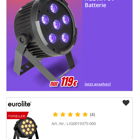
Batterie
119
€
nur
Jetzt ansehen!
(4)
TOPSELLER!
Art.-Nr.: LIG0019375-000