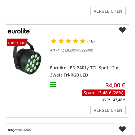
VERGLEICHEN
(10)
TOPSELLER!
Art.-Nr.: LIG0014592-000
Eurolite LED PARty TCL Spot 12 x
3Watt Tri-RGB LED
34,00 €
Spare 13,48 € (28%)
UVP*:
47,48 €
VERGLEICHEN