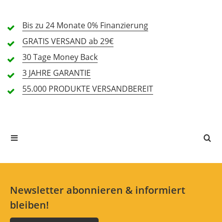
DMX Steuerbar: Ja
...
Bis zu 24 Monate
0% Finanzierung
Spark-Maschine für Bühne und Event mit
GRATIS
VERSAND ab 29€
555,00 €
Funkeneffekt ohne Pyrotechnik, steuerbar
30 Tage
Money Back
per DMX oder Funkfernbedienung.
Sofort lieferbar
3 JAHRE
GARANTIE
55.000 PRODUKTE
VERSANDBEREIT
(43)
lightmaXX Powder VECTOR Spark Up!
200g
Hersteller: lightmaXX
Spezielles Granulat für Vector Spark Up!,
200 gramm Packung, Füllung ermöglicht 10-
Newsletter abonnieren & informiert
15 Minuten Effekt
bleiben!
44,00 €