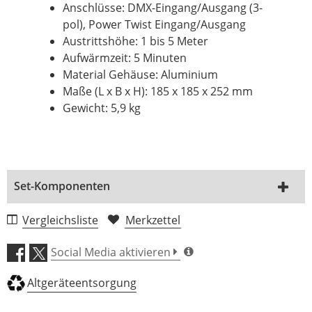
Anschlüsse: DMX-Eingang/Ausgang (3-
pol), Power Twist Eingang/Ausgang
Austrittshöhe: 1 bis 5 Meter
Aufwärmzeit: 5 Minuten
Material Gehäuse: Aluminium
Maße (L x B x H): 185 x 185 x 252 mm
Gewicht: 5,9 kg
Set-Komponenten
(16)
Vergleichsliste
Merkzettel
lightmaXX VECTOR Spark UP! Indoor
Social Media aktivieren
Spark Effect
Altgeräteentsorgung
Hersteller: lightmaXX
Lüfter: Ja