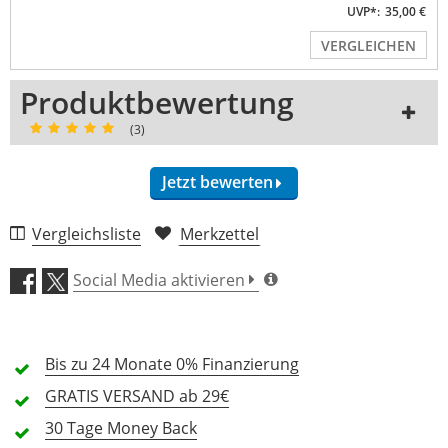
UVP*:
35,00 €
VERGLEICHEN
Produktbewertung
(3)
Jetzt bewerten
3 Rezensionen
Vergleichsliste
Merkzettel
5 Sterne
3 Kunden
Social Media aktivieren
4 Sterne
0 Kunden
3 Sterne
0 Kunden
Bis zu 24 Monate
0% Finanzierung
2 Sterne
0 Kunden
GRATIS
VERSAND ab 29€
1 Sterne
0 Kunden
30 Tage
Money Back