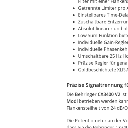
Filter mit einer Flanke
Getrennte Limiter pro 
Einstellbares Time-Del
Zuschaltbare Entzerru
Absolut linearer und p
Low Sum-Funktion biet
Individuelle Gain-Regl
Individuelle Phasenke
Umschaltbare 25 Hz Hoc
Präzise Regler für gena
Goldbeschichtete XLR-
Präzise Signaltrennung f
Die
Behringer CX3400 V2
ist
Modi
betrieben werden kann.
Flankensteilheit von 24 dB/O
Die Potentiometer an der Vor
dass Sie die
Behringer
CX340