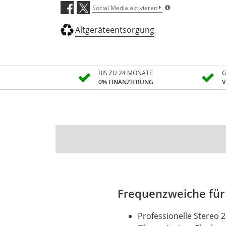
Social Media aktivieren
Altgeräteentsorgung
BIS ZU 24 MONATE
G
0% FINANZIERUNG
V
Frequenzweiche für
Professionelle
Stereo
2