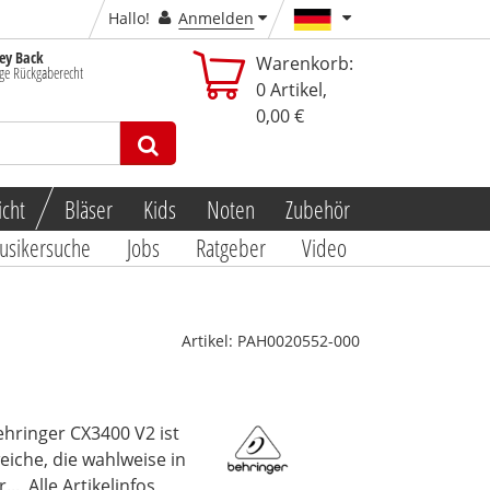
Hallo!
Anmelden
y Back
Warenkorb:
ge Rückgaberecht
0
Artikel,
0,00 €
icht
Bläser
Kids
Noten
Zubehör
usikersuche
Jobs
Ratgeber
Video
Artikel:
PAH0020552-000
ehringer CX3400 V2 ist
iche, die wahlweise in
...
Alle Artikelinfos