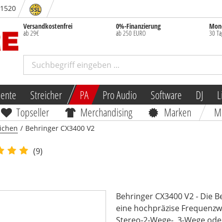
- 1520
Versandkostenfrei
0%-Finanzierung
Mone
ab 29€
ab 250 EURO
30 Ta
mente
Streicher
PA
Pro Audio
Software
DJ
L
Topseller
Merchandising
Marken
M
ichen
/
Behringer CX3400 V2
(9)
Behringer CX3400 V2 - Die B
eine hochpräzise Frequenzwe
Stereo-2-Wege-, 3-Wege oder