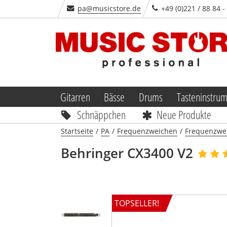
pa@musicstore.de
+49 (0)221 / 88 84 
Gitarren
Bässe
Drums
Tasteninstru
Schnäppchen
Neue Produkte
Startseite
/
PA
/
Frequenzweichen
/
Frequenzwe
Behringer
CX3400 V2
TOPSELLER!