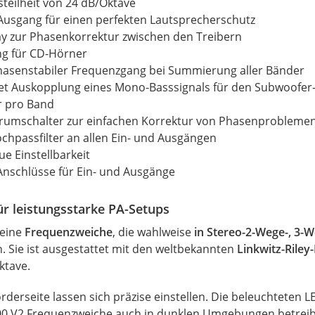
nsteilheit von 24 dB/Oktave
Ausgang für einen perfekten Lautsprecherschutz
ay zur Phasenkorrektur zwischen den Treibern
ng für CD-Hörner
hasenstabiler
Frequenzgang
bei Summierung aller Bänder
et Auskopplung eines Mono-Basssignals für den Subwoofer-
er pro Band
hrumschalter zur einfachen Korrektur von Phasenprobleme
hpassfilter an allen Ein- und Ausgängen
ue Einstellbarkeit
Anschlüsse für Ein- und Ausgänge
ür leistungsstarke PA-Setups
 eine
Frequenzweiche
, die wahlweise
in Stereo-2-Wege-, 3
 Sie ist ausgestattet mit den weltbekannten
Linkwitz-Riley-
ktave.
derseite lassen sich präzise einstellen. Die beleuchteten 
0 V2 Frequenzweiche auch in dunklen Umgebungen betrei