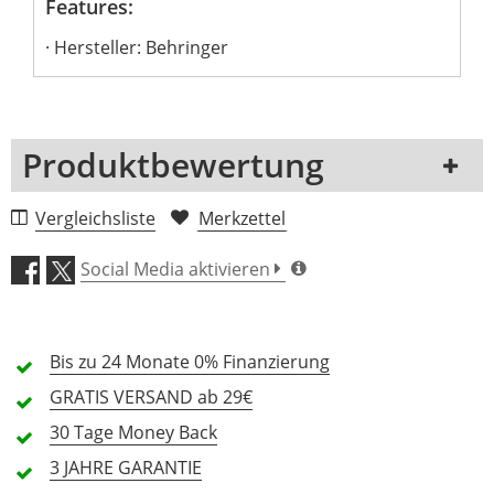
Features:
Hersteller: Behringer
Produktbewertung
1 Rezension
Vergleichsliste
Merkzettel
5 Sterne
0 Kunden
Social Media aktivieren
4 Sterne
0 Kunden
3 Sterne
0 Kunden
Bis zu 24 Monate
0% Finanzierung
2 Sterne
0 Kunden
GRATIS
VERSAND ab 29€
1 Sterne
0 Kunden
30 Tage
Money Back
3 JAHRE
GARANTIE