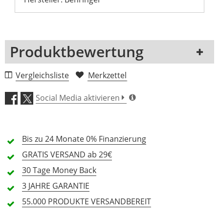
Produktbewertung
1 Rezension
Vergleichsliste
Merkzettel
5 Sterne
0 Kunden
Social Media aktivieren
4 Sterne
0 Kunden
3 Sterne
0 Kunden
Bis zu 24 Monate
0% Finanzierung
2 Sterne
0 Kunden
GRATIS
VERSAND ab 29€
1 Sterne
0 Kunden
30 Tage
Money Back
3 JAHRE
GARANTIE
55.000 PRODUKTE
VERSANDBEREIT
Alle Sprachen