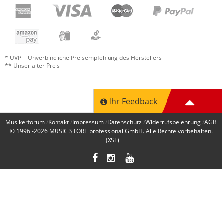
* UVP = Unverbindliche Preisempfehlung des Herstellers
** Unser alter Preis
Ihr Feedback
Musikerforum
Kontakt
Impressum
Datenschutz
Widerrufsbelehrung
AGB
© 1996 -2026
MUSIC STORE professional GmbH
. Alle Rechte vorbehalten.
(XSL)