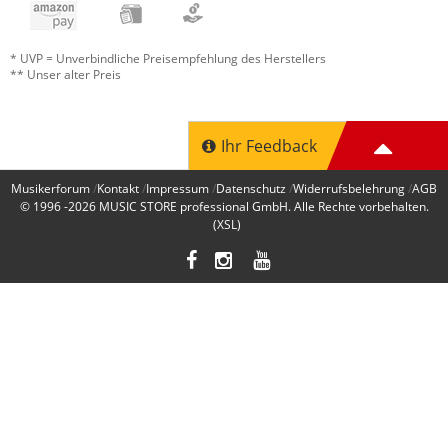
* UVP = Unverbindliche Preisempfehlung des Herstellers
** Unser alter Preis
Ihr Feedback
Musikerforum
Kontakt
Impressum
Datenschutz
Widerrufsbelehrung
AGB
© 1996 -2026
MUSIC STORE professional GmbH
. Alle Rechte vorbehalten.
(XSL)