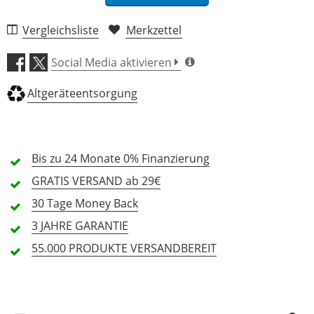
Vergleichsliste
Merkzettel
Preis/Leistung (4,0)
Social Media aktivieren
Ergiebigkeit (4,0)
Altgeräteentsorgung
Einsatzgeschwindigkeit
(5,0)
Bis zu 24 Monate
0% Finanzierung
Bedienung (5,0)
GRATIS
VERSAND ab 29€
30 Tage
Money Back
Verarbeitung (5,0)
3 JAHRE
GARANTIE
55.000 PRODUKTE
1 Rezension
VERSANDBEREIT
5 Sterne
1 Kunden
4 Sterne
0 Kunden