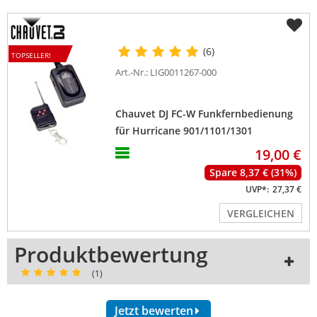
(6)
TOPSELLER!
Art.-Nr.: LIG0011267-000
Chauvet DJ FC-W Funkfernbedienung
für Hurricane 901/1101/1301
19,00 €
Spare 8,37 € (31%)
UVP*:
27,37 €
VERGLEICHEN
Produktbewertung
(1)
Jetzt bewerten