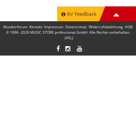
Ihr Feedback
Musikerforum
Kontakt
Impressum
Datenschutz
Widerrufsbelehrung
AGB
© 1996 -2026
MUSIC STORE professional GmbH
. Alle Rechte vorbehalten.
(XSL)