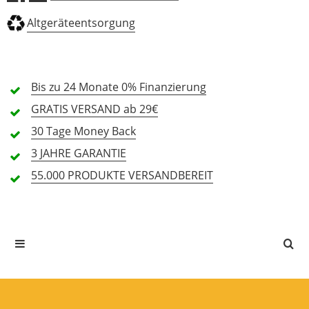
4 Sterne
0 Kunden
Altgeräteentsorgung
3 Sterne
0 Kunden
2 Sterne
0 Kunden
1 Sterne
0 Kunden
Bis zu 24 Monate
0% Finanzierung
GRATIS
VERSAND ab 29€
30 Tage
Money Back
Alle Sprachen
3 JAHRE
GARANTIE
55.000 PRODUKTE
VERSANDBEREIT
In deiner Sprache gibt es noch keine Textbewertungen.
Jetzt bewerten