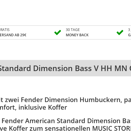
RATIS
30 TAGE
3
ERSAND AB 29€
MONEY BACK
G
tandard Dimension Bass V HH MN O
it zwei Fender Dimension Humbuckern, pas
ort, inklusive Koffer
den Fender American Standard Dimension 
sive Koffer zum sensationellen MUSIC STOR