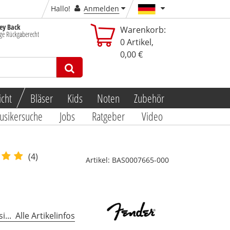
Hallo!
Anmelden
y Back
Warenkorb:
ge Rückgaberecht
0
Artikel,
0,00 €
icht
Bläser
Kids
Noten
Zubehör
usikersuche
Jobs
Ratgeber
Video
(4)
Artikel:
BAS0007665-000
...
Alle Artikelinfos