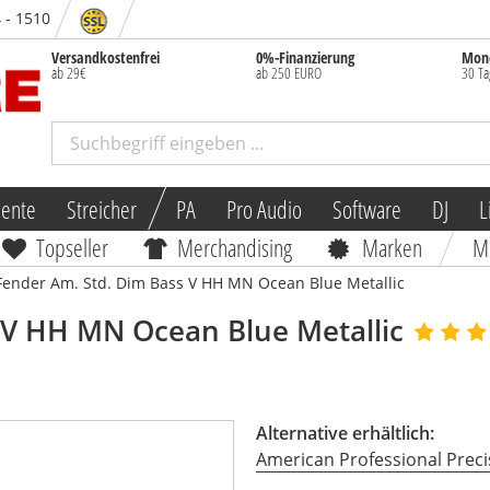
4 - 1510
Versandkostenfrei
0%-Finanzierung
Mone
ab 29€
ab 250 EURO
30 Ta
mente
Streicher
PA
Pro Audio
Software
DJ
L
Topseller
Merchandising
Marken
M
Fender Am. Std. Dim Bass V HH MN Ocean Blue Metallic
 V HH MN Ocean Blue Metallic
Alternative erhältlich:
American Professional Precisi