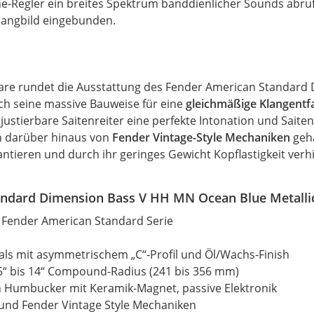
-Regler ein breites Spektrum banddienlicher Sounds abrufe
 Klangbild eingebunden.
re rundet die Ausstattung des Fender American Standard 
h seine massive Bauweise für eine
gleichmäßige Klangentf
 justierbare Saitenreiter eine perfekte Intonation und Saiten
en darüber hinaus von
Fender Vintage-Style Mechaniken
geha
ntieren und durch ihr geringes Gewicht Kopflastigkeit verh
ndard Dimension Bass V HH MN Ocean Blue Metallic
r Fender American Standard Serie
ls mit asymmetrischem „C“-Profil und Öl/Wachs-Finish
,5“ bis 14“ Compound-Radius (241 bis 356 mm)
 Humbucker mit Keramik-Magnet, passive Elektronik
und Fender Vintage Style Mechaniken