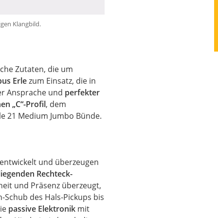
gen Klangbild.
sche Zutaten, die um
us Erle
zum Einsatz, die in
er Ansprache und
perfekter
n „C“-Profil
, dem
lle 21 Medium Jumbo Bünde.
 entwickelt und überzeugen
liegenden Rechteck-
rheit und Präsenz überzeugt,
n-Schub des Hals-Pickups bis
die
passive Elektronik
mit