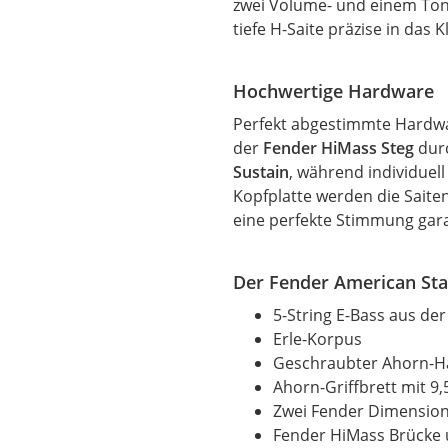
zwei Volume- und einem Tone
tiefe H-Saite präzise in das
Hochwertige Hardware
Perfekt abgestimmte Hardwa
der
Fender HiMass Steg
durc
Sustain
, während individuell
Kopfplatte werden die Sait
eine perfekte Stimmung gara
Der Fender American Sta
5-String E-Bass aus de
Erle-Korpus
Geschraubter Ahorn-Ha
Ahorn-Griffbrett mit 9
Zwei Fender Dimension
Fender HiMass Brücke 