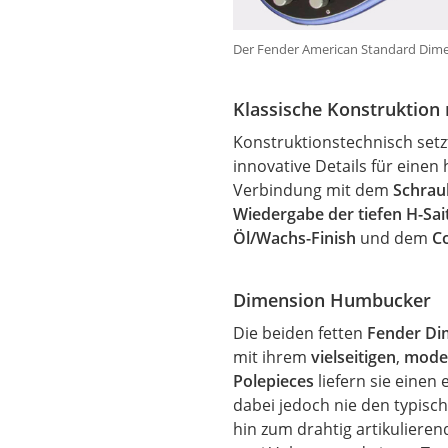
Der Fender American Standard Dime
Klassische Konstruktion
Konstruktionstechnisch setz
innovative Details für eine
Verbindung mit dem
Schrau
Wiedergabe der tiefen H-Sai
Öl/Wachs-Finish
und dem
C
Dimension Humbucker
Die beiden fetten
Fender D
mit ihrem
vielseitigen
,
mode
Polepieces
liefern sie einen
dabei jedoch nie den typisc
hin zum drahtig artikuliere