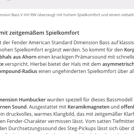
nsion Bass V HH RW überzeugt mit hohem Spielkomfort und einem vielseiti
 mit zeitgemäßem Spielkomfort
t der Fender American Standard Dimension Bass auf klassi
n hohen Spielkomfort ergänzt werden. So kommt für den
Korp
bhals aus Ahorn
einen knackigen Prämarsound mit schnell
te
verspricht. Hierbei bietet der Hals mit dem
asymmetrische
ompound-Radius
einen ungehinderten Spielkomfort über a
imension Humbucker
wurden speziell für dieses Bassmodell
rnen Sound
. Ausgestattet mit
Keramikmagneten
und
offen
 ein druckvolles, warmes Klangbild, das mit zeitgemäßer Kla
hen Fender-Charakter vermissen lässt. Vom satten Tiefmitte
nden Durchsetzungssound des Steg-Pickups lässt sich über 