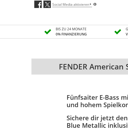
Social Media aktivieren
BIS ZU 24 MONATE
G
0% FINANZIERUNG
V
FENDER American S
Fünfsaiter E-Bass m
und hohem Spielkomf
Sichere dir jetzt 
Blue Metallic inklu