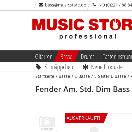
bass@musicstore.de
+49 (0)221 / 88 8
Gitarren
Bässe
Drums
Tasteninstru
Schnäppchen
Neue Produkte
Startseite
/
Bässe
/
E-Bässe
/
5-Saiter E-Bässe
/
Fender
Am. Std. Dim Bass
AUSVERKAUFT!