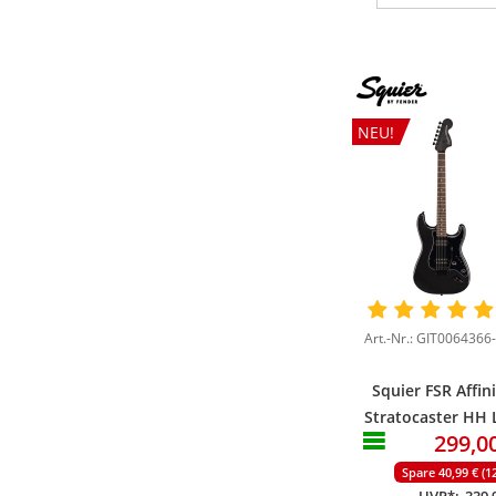
NEU!
Art.-Nr.: GIT0064366
Squier FSR Affin
Stratocaster HH 
299,0
Metallic Black
Spare 40,99 € (1