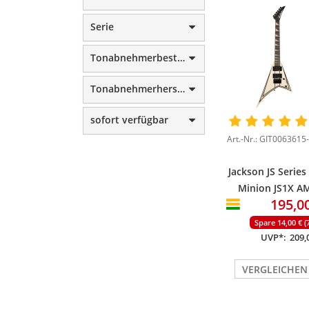
Serie
Tonabnehmerbestückung
Tonabnehmerhersteller
sofort verfügbar
Art.-Nr.: GIT0063615
Jackson JS Series
Minion JS1X A
195,0
Snow White wi
Black Pin Strip
Spare 14,00 € (
UVP*:
209,
VERGLEICHEN