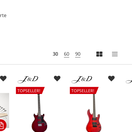
rte
30
60
90
TOPSELLER!
TOPSELLER!