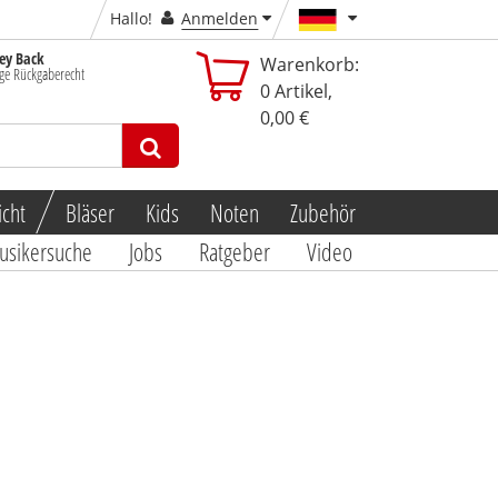
Hallo!
Anmelden
y Back
Warenkorb:
ge Rückgaberecht
0
Artikel,
0,00 €
icht
Bläser
Kids
Noten
Zubehör
usikersuche
Jobs
Ratgeber
Video