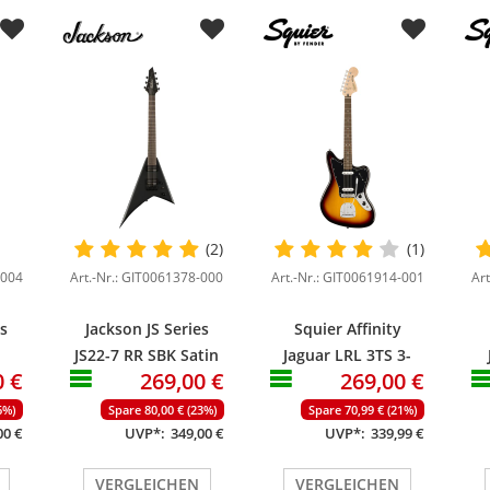
(2)
(1)
-004
Art.-Nr.: GIT0061378-000
Art.-Nr.: GIT0061914-001
Ar
es
Jackson JS Series
Squier Affinity
JS22-7 RR SBK Satin
Jaguar LRL 3TS 3-
0 €
269,00 €
269,00 €
Black
Color Sunburst
6%)
Spare 80,00 € (23%)
Spare 70,99 € (21%)
00 €
UVP*:
349,00 €
UVP*:
339,99 €
VERGLEICHEN
VERGLEICHEN