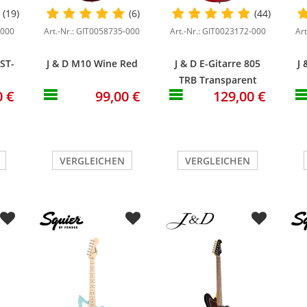
(19)
(6)
(44)
-000
Art.-Nr.: GIT0058735-000
Art.-Nr.: GIT0023172-000
Ar
 ST-
J & D M10 Wine Red
J & D E-Gitarre 805
J 
TRB Transparent
0 €
99,00 €
129,00 €
Red Burst
VERGLEICHEN
VERGLEICHEN