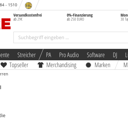
 84 - 1510
Versandkostenfrei
0%-Finanzierung
Mone
ab 29€
ab 250 EURO
30 Ta
mente
Streicher
PA
Pro Audio
Software
DJ
L
Topseller
Merchandising
Marken
M
arren
l
die