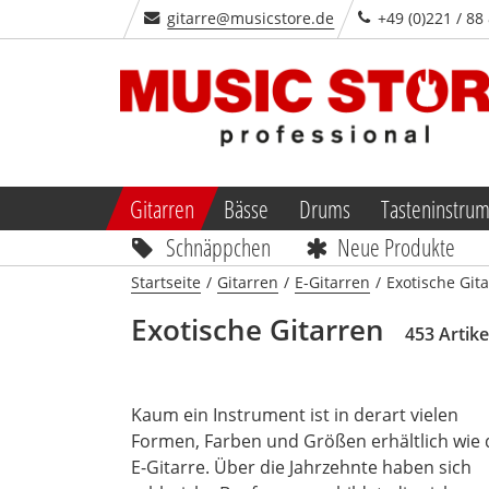
gitarre@musicstore.de
+49 (0)221 / 88
Gitarren
Bässe
Drums
Tasteninstru
Schnäppchen
Neue Produkte
Startseite
/
Gitarren
/
E-Gitarren
/
Exotische Git
Exotische Gitarren
453 Artike
Kaum ein Instrument ist in derart vielen
Formen, Farben und Größen erhältlich wie 
E-Gitarre. Über die Jahrzehnte haben sich