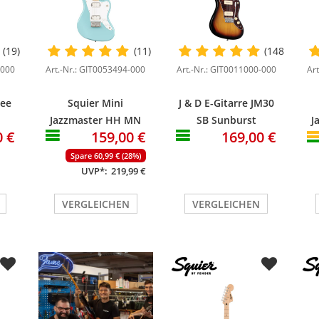
(19)
(11)
(148)
-000
Art.-Nr.: GIT0053494-000
Art.-Nr.: GIT0011000-000
Ar
See
Squier Mini
J & D E-Gitarre JM30
Jazzmaster HH MN
SB Sunburst
J
0 €
159,00 €
169,00 €
Daphne Blue
Spare 60,99 € (28%)
UVP*:
219,99 €
VERGLEICHEN
VERGLEICHEN