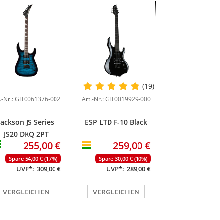
(19)
t.-Nr.: GIT0061376-002
Art.-Nr.: GIT0019929-000
Jackson JS Series
ESP LTD F-10 Black
JS20 DKQ 2PT
255,00 €
259,00 €
Transparent Blue
Burst
Spare 54,00 € (17%)
Spare 30,00 € (10%)
UVP*:
309,00 €
UVP*:
289,00 €
VERGLEICHEN
VERGLEICHEN