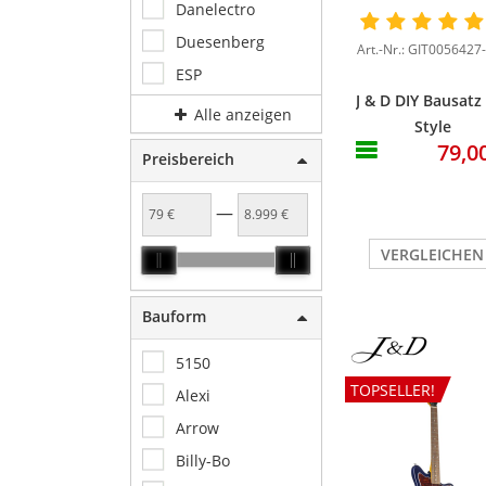
Danelectro
Duesenberg
Art.-Nr.: GIT0056427
ESP
J & D DIY Bausatz
Alle anzeigen
Style
79,0
Preisbereich
—
VERGLEICHEN
Bauform
5150
TOPSELLER!
Alexi
Arrow
Billy-Bo