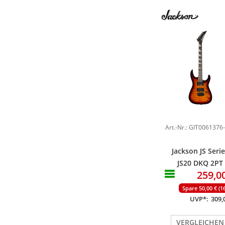
Art.-Nr.: GIT0061376
Jackson JS Seri
JS20 DKQ 2PT
259,0
Transparent
Tobacco Burst
Spare 50,00 € (1
UVP*:
309,
VERGLEICHEN