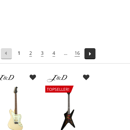
1
2
3
4
...
16
TOPSELLER!