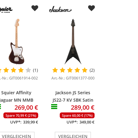
(1)
(2)
t.-Nr.: GIT0061914-002
Art.-Nr.: GIT0061377-000
Squier Affinity
Jackson JS Series
Jaguar MN MMB
JS22-7 KV SBK Satin
269,00 €
289,00 €
Mystic Metallic
Black
Brown
Spare 70,99 € (21%)
Spare 60,00 € (17%)
UVP*:
339,99 €
UVP*:
349,00 €
VERGLEICHEN
VERGLEICHEN