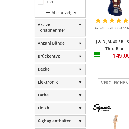
CVT
Alle anzeigen
Aktive
Art.-Nr.: GIT0058723
Tonabnehmer
J & D JM-40 SBL 
Anzahl Bünde
Thru Blue
149,0
Brückentyp
Decke
Elektronik
VERGLEICHEN
Farbe
Finish
Gigbag enthalten