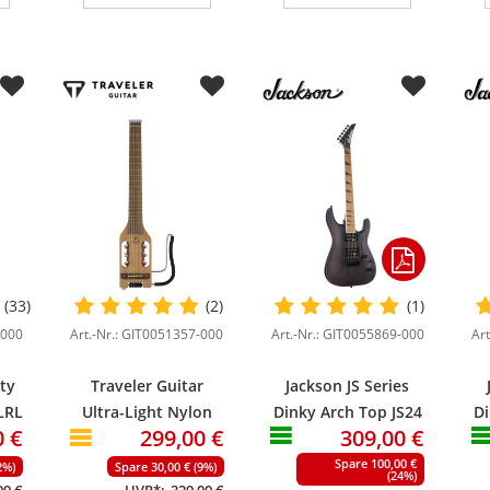
(33)
(2)
(1)
-000
Art.-Nr.: GIT0051357-000
Art.-Nr.: GIT0055869-000
Ar
ity
Traveler Guitar
Jackson JS Series
LRL
Ultra-Light Nylon
Dinky Arch Top JS24
Di
0 €
299,00 €
309,00 €
Mahogany
DKAM Black Stain
Spare 100,00 €
2%)
Spare 30,00 € (9%)
(24%)