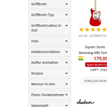
Griffbrett
Griffbrett-Typ
Griffbrettradius in
Zoll
Art.-Nr.: GIT0060118
Hals
Squier Sonic
Halskonstruktion
Mustang MN Tor
179,0
Red
Koffer enthalten
Spare 40,99 € (1
UVP*:
219,
Korpus
VERGLEICHEN
Mensur in mm
Piezo-Tonabnehmer
Saitenzahl