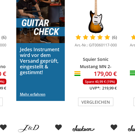
(6)
(6)
-000
Art.-Nr.: GIT0060117-000
Ar
Jedes Instrument
wird vor dem
Squier Sonic
Versand geprüft,
eingestellt &
ino
Mustang MN 2-
gestimmt!
0 €
179,00 €
Color Sunburst
9%)
Spare 40,99 € (19%)
99 €
UVP*:
219,99 €
Mehr erfahren
VERGLEICHEN