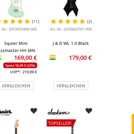
(11)
(2)
t.-Nr.: GIT0053496-000
Art.-Nr.: GIT0063791-000
Squier Mini
J & D WL 1 II Black
azzmaster HH MN
169,00 €
179,00 €
Surf Green
Spare 50,99 € (23%)
UVP*:
219,99 €
VERGLEICHEN
VERGLEICHEN
TOPSELLER!