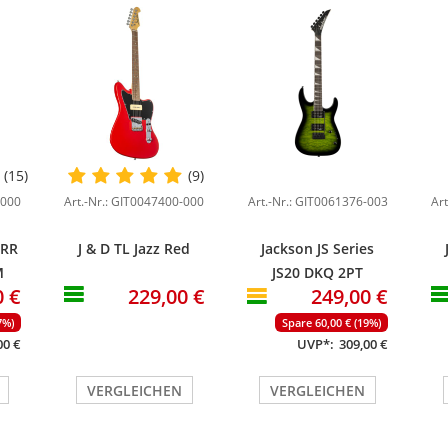
(15)
(9)
-000
Art.-Nr.: GIT0047400-000
Art.-Nr.: GIT0061376-003
Ar
 RR
J & D TL Jazz Red
Jackson JS Series
M
JS20 DKQ 2PT
0 €
229,00 €
249,00 €
th
Transparent Green
es
Burst
7%)
Spare 60,00 € (19%)
00 €
UVP*:
309,00 €
VERGLEICHEN
VERGLEICHEN