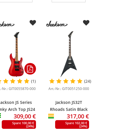
(1)
(24)
t.-Nr.: GIT0055870-000
Art.-Nr.: GIT0051250-000
Jackson JS Series
Jackson JS32T
nky Arch Top JS24
Rhoads Satin Black
309,00 €
317,00 €
DKAM Red Stain
Spare 100,00 €
Spare 102,00 €
(24%)
(24%)