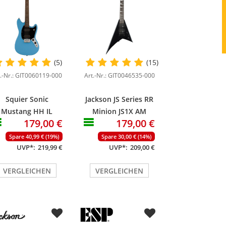
(5)
(15)
t.-Nr.: GIT0060119-000
Art.-Nr.: GIT0046535-000
Squier Sonic
Jackson JS Series RR
Mustang HH IL
Minion JS1X AM
179,00 €
179,00 €
California Blue
Satin Black
Spare 40,99 € (19%)
Spare 30,00 € (14%)
UVP*:
219,99 €
UVP*:
209,00 €
VERGLEICHEN
VERGLEICHEN