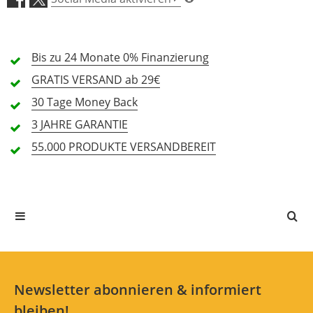
4 Sterne
0 Kunden
3 Sterne
0 Kunden
Bis zu 24 Monate
0% Finanzierung
2 Sterne
0 Kunden
GRATIS
VERSAND ab 29€
1 Sterne
0 Kunden
30 Tage
Money Back
3 JAHRE
GARANTIE
55.000 PRODUKTE
VERSANDBEREIT
Alle Sprachen
In deiner Sprache gibt es noch keine Textbewertungen.
Jetzt bewerten
Newsletter abonnieren & informiert
bleiben!