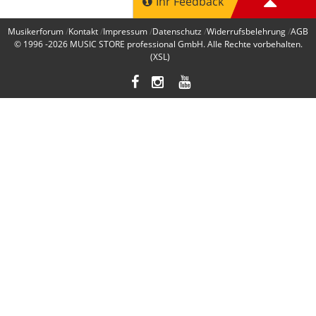
Ihr Feedback
Musikerforum
Kontakt
Impressum
Datenschutz
Widerrufsbelehrung
AGB
© 1996 -2026
MUSIC STORE professional GmbH
. Alle Rechte vorbehalten.
(XSL)