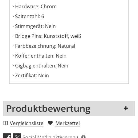
Hardware: Chrom
Saitenzahl: 6
Stimmgerät: Nein
Bridge Pins: Kunststoff, weiß
Farbbezeichnung: Natural
Koffer enthalten: Nein
Gigbag enthalten: Nein
Zertifikat: Nein
Produktbewertung
1 Rezension
Vergleichsliste
Merkzettel
5 Sterne
0 Kunden
Social Media aktivieren