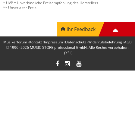
* UVP = Unverbindliche Preisempfehlung des Herstellers
Verarbeitung
** Unser alter Preis
Stabilität/Polsterung
Features
Ihr Feedback
Preis/Leistung
Musikerforum
Kontakt
Impressum
Datenschutz
Widerrufsbelehrung
AGB
1 von 1 fanden diese Rezension hilfreich
© 1996 -2026
MUSIC STORE professional GmbH
. Alle Rechte vorbehalten.
War diese Rezension hilfreich?
(XSL)
Jetzt bewerten