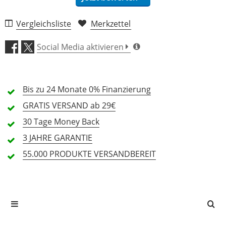
Vergleichsliste
Merkzettel
Verarbeitung (4,0)
Social Media aktivieren
Stabilität/Polsterung (4,0)
Bis zu 24 Monate
Features (4,0)
0% Finanzierung
GRATIS
VERSAND ab 29€
Preis/Leistung (4,0)
30 Tage
Money Back
3 JAHRE
GARANTIE
2 Rezensionen
55.000 PRODUKTE
VERSANDBEREIT
5 Sterne
1 Kunden
4 Sterne
0 Kunden
3 Sterne
1 Kunden
2 Sterne
0 Kunden
1 Sterne
0 Kunden