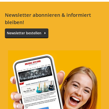
Newsletter abonnieren & informiert
bleiben!
Alle Sprachen
Newsletter bestellen
Original Fender-Koffer für den
Mustang-Bass
Bewertung von:
Am liebsten das E
am
18.4.21
Von der Verarbeitung her kommt der
Fender-Koffer für den Mustang-Bass nicht
ganz an den Fender-Koffer ran, den ich für
meinen Jazz-Bass gekauft hatte. Der Bass
liegt nicht ganz wackelfrei drin. Für den
Transport im Zug oder im Auto ist es O.K.,