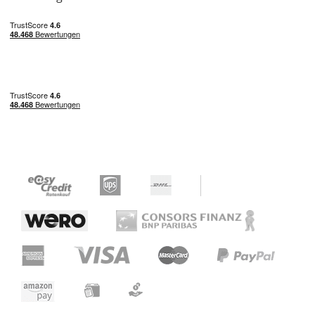
Einen Gurt oder einen Satz Saiten kann man
im Koffer unterbringen. Sonst besser nichts,
weil alles außer dem Bass lose im Koffer
rumfliegt.
Trotzdem bin ich insgesamt mit dem Koffer
zufrieden. Weil er kleiner ist als ein Standard-
Bass-Koffer, ist er leichter zu handhaben. Mit
dem Bass drin hängt der Koffer genau
waagerecht am Griff. Er ist stabil, sieht gut
aus und wird vermutlich viele Jahre halten.
Schön ist der kleine Ledergurt mit
Druckknopf, der den Hals in seiner Position
hält. Der Lösungsmittelgeruch ist nicht sooo
schlimm. Diesen Koffer kann man ohne
weiteres kaufen. Wenn man das Geld dafür
ausgeben will. Denn für das, was dieser
Koffer bietet, ist er ganz schön teuer.