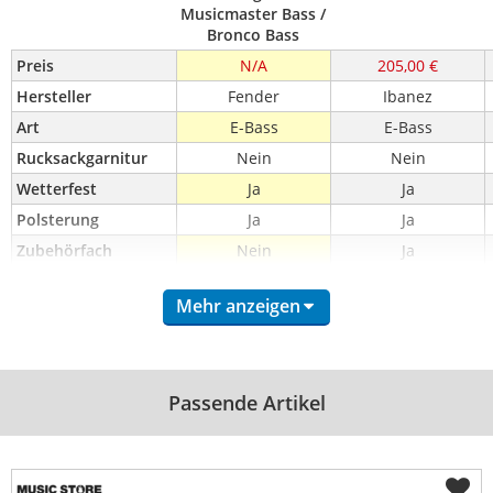
Musicmaster Bass /
Bronco Bass
Preis
N/A
205,00 €
Hersteller
Fender
Ibanez
Art
E-Bass
E-Bass
Rucksackgarnitur
Nein
Nein
Wetterfest
Ja
Ja
Polsterung
Ja
Ja
Zubehörfach
Nein
Ja
Farbbezeichnung
-
-
Mehr anzeigen
Besonders stabil
Ja
-
Passende Artikel