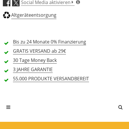
Social Media aktivieren
4 Sterne
1 Kunden
Altgeräteentsorgung
3 Sterne
0 Kunden
2 Sterne
0 Kunden
1 Sterne
0 Kunden
Bis zu 24 Monate
0% Finanzierung
GRATIS
VERSAND ab 29€
30 Tage
Money Back
Alle Sprachen
3 JAHRE
GARANTIE
55.000 PRODUKTE
VERSANDBEREIT
Tolle und praktische Anlage
Bewertung von:
derGraw
am
20.2.25
Genau das, wonach wir gesucht haben. Eine
lautstarke Anlage für kleinere
Veranstaltungen, die super durchdacht und