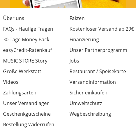
War diese Rezension hilfreich?
Über uns
Fakten
FAQs - Häufige Fragen
Kostenloser Versand ab 29€
30 Tage Money Back
Finanzierung
Empfehlenswert
easyCredit-Ratenkauf
Unser Partnerprogramm
Bewertung von:
Brunner1957
am
22.11.21
MUSIC STORE Story
Jobs
Außer der Verarbeitung, die ein Bisschen
Große Werkstatt
Restaurant / Speisekarte
besser sen könnte (vor allem das Gehäuse -
Videos
Versandinformation
es handelt sich hier schließlich um ein
Produkt der Firma Fender), und somit auch
Zahlungsarten
Sicher einkaufen
dem Preis-Leistung-Verhältnis, ist die Anlage
Unser Versandlager
Umweltschutz
in jeder Hinsicht einfach hervorragend. Vor
allem die Technik und die Funktionalität
Geschenkgutscheine
Wegbeschreibung
lassen nichts zu wünschen übrig.
Bestellung Widerrufen
Diesbezüglich haben der Hersteller und der
Händler gehalten, was sie in der