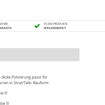
 JAHRE
55.000 PRODUKTE
ARANTIE
VERSANDBEREIT
icke Polsterung passt für
arren in Strat/Tele- Bauform
e !!!
ie !!!