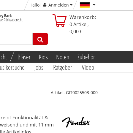
Hallo!
Anmelden
y Back
Warenkorb:
ge Rückgaberecht
0
Artikel,
0,00 €
icht
Bläser
Kids
Noten
Zubehör
usikersuche
Jobs
Ratgeber
Video
Artikel:
GIT0025503-000
eint Funktionalität &
bweisend und mit 11 mm
lle Artikelinfos