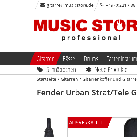
gitarre@musicstore.de
+49 (0)221 / 88
Gitarren
Bässe
Drums
Tasteninstru
Schnäppchen
Neue Produkte
Startseite
/
Gitarren
/
Gitarrenkoffer und Gitarr
Fender
Urban Strat/Tele 
AUSVERKAUFT!