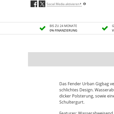
Social Media aktivieren
BIS ZU 24 MONATE
G
0% FINANZIERUNG
V
Das Fender Urban Gigbag ver
schlichtes Design. Wassera
dicker Polsterung, sowie ei
Schultergurt.
Features: Wasserabweisend 