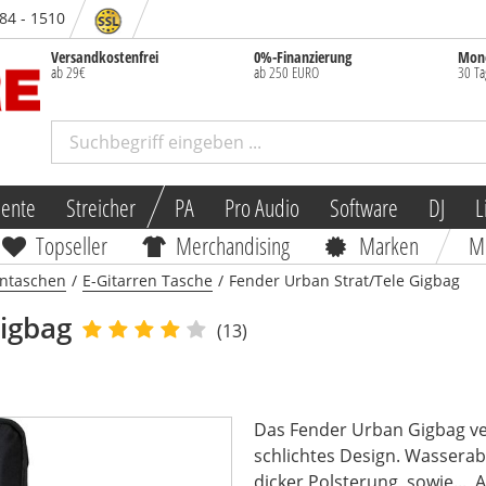
 84 - 1510
Versandkostenfrei
0%-Finanzierung
Mone
ab 29€
ab 250 EURO
30 Ta
mente
Streicher
PA
Pro Audio
Software
DJ
L
Topseller
Merchandising
Marken
M
entaschen
/
E-Gitarren Tasche
/
Fender Urban Strat/Tele Gigbag
Gigbag
(13)
Das Fender Urban Gigbag ver
schlichtes Design. Wassera
dicker Polsterung, sowie...
A