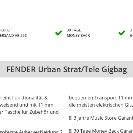
RATIS
30 TAGE
3
ERSAND AB 29€
MONEY BACK
G
FENDER Urban Strat/Tele Gigbag
eint Funktionalität &
bequemen Transport 11 mm d
bweisend und mit 11 mm
die meisten elektrischen Git
ner Tasche für Zubehör und
!!! 3 Jahre Music Store Garanti
!!! 30 Tage Money Back Garant
robuste Außerverkleidung 2