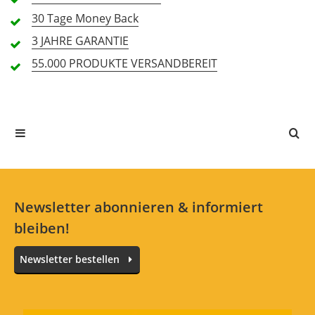
inkl. Cover
Nein
Nein
30 Tage
Money Back
Peak Leistung in W
2000
-
Alle Sprachen
3 JAHRE
GARANTIE
55.000 PRODUKTE
VERSANDBEREIT
In deiner Sprache gibt es noch keine Textbewertungen.
Jetzt bewerten
Newsletter abonnieren & informiert
bleiben!
Newsletter bestellen