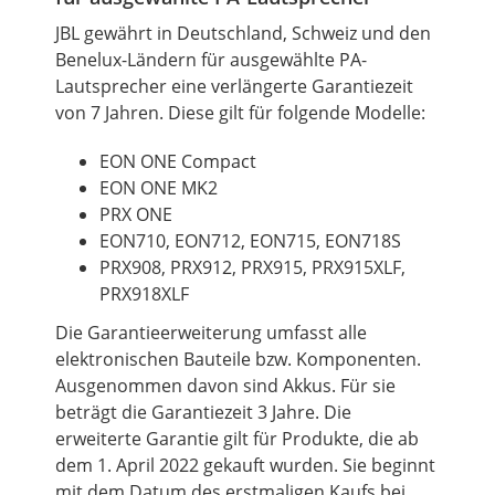
JBL gewährt in Deutschland, Schweiz und den
Benelux-Ländern für ausgewählte PA-
Lautsprecher eine verlängerte Garantiezeit
von 7 Jahren. Diese gilt für folgende Modelle:
EON
ONE
Compact
EON
ONE
MK2
PRX ONE
EON710, EON712, EON715, EON718S
PRX908, PRX912, PRX915, PRX915XLF,
PRX918XLF
Die Garantieerweiterung umfasst alle
elektronischen Bauteile
bzw.
Komponenten.
Ausgenommen davon sind Akkus. Für sie
beträgt die Garantiezeit 3 Jahre. Die
erweiterte Garantie gilt für Produkte, die ab
dem 1. April 2022 gekauft wurden. Sie beginnt
mit dem Datum des erstmaligen Kaufs bei