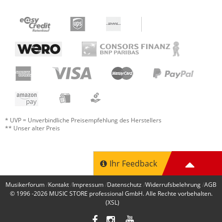
* UVP = Unverbindliche Preisempfehlung des Herstellers
** Unser alter Preis
Ihr Feedback
Musikerforum
Kontakt
Impressum
Datenschutz
Widerrufsbelehrung
AGB
© 1996 -2026
MUSIC STORE professional GmbH
. Alle Rechte vorbehalten.
(XSL)