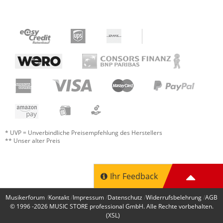
* UVP = Unverbindliche Preisempfehlung des Herstellers
** Unser alter Preis
Ihr Feedback
Musikerforum
Kontakt
Impressum
Datenschutz
Widerrufsbelehrung
AGB
© 1996 -2026
MUSIC STORE professional GmbH
. Alle Rechte vorbehalten.
(XSL)