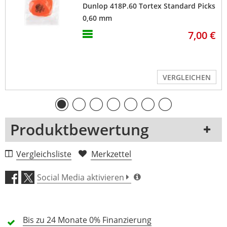
Dunlop 418P.60 Tortex Standard Picks
0,60 mm
7,00 €
VERGLEICHEN
Produktbewertung
1 Rezension
Vergleichsliste
Merkzettel
5 Sterne
0 Kunden
Social Media aktivieren
4 Sterne
0 Kunden
3 Sterne
0 Kunden
Bis zu 24 Monate
0% Finanzierung
2 Sterne
0 Kunden