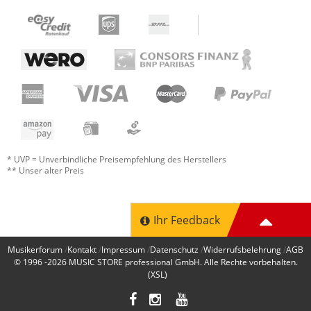
* UVP = Unverbindliche Preisempfehlung des Herstellers
** Unser alter Preis
Ihr Feedback
Musikerforum
Kontakt
Impressum
Datenschutz
Widerrufsbelehrung
AGB
© 1996 -2026
MUSIC STORE professional GmbH
. Alle Rechte vorbehalten.
(XSL)