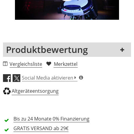
Produktbewertung
1 Rezension
Vergleichsliste
Merkzettel
5 Sterne
0 Kunden
Social Media aktivieren
4 Sterne
0 Kunden
Altgeräteentsorgung
3 Sterne
0 Kunden
2 Sterne
0 Kunden
1 Sterne
0 Kunden
Bis zu 24 Monate
0% Finanzierung
GRATIS
VERSAND ab 29€