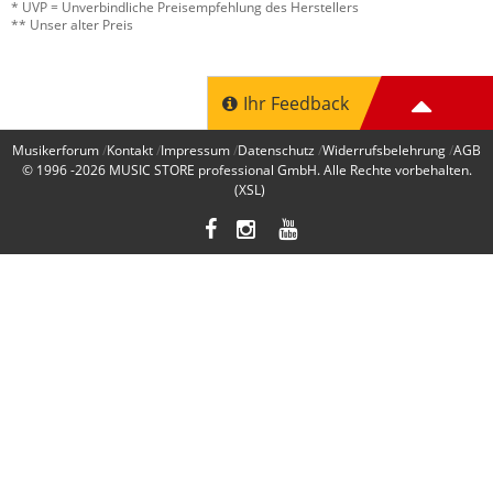
* UVP = Unverbindliche Preisempfehlung des Herstellers
Liefern den Klang den man von
** Unser alter Preis
Phosphor/Bronze erwartet
Ihr Feedback
Verarbeitung
Musikerforum
Kontakt
Impressum
Datenschutz
Widerrufsbelehrung
AGB
Klang
© 1996 -2026
MUSIC STORE professional GmbH
. Alle Rechte vorbehalten.
(XSL)
Features
Preis/Leistung
0 von 0 fanden diese Rezension hilfreich
War diese Rezension hilfreich?
für Westerngitarre
Bewertung von:
BJ
am
27.4.19