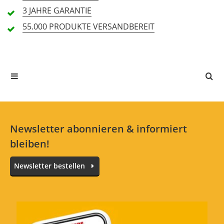
3 JAHRE
GARANTIE
13 Rezensionen
55.000 PRODUKTE
VERSANDBEREIT
5 Sterne
7 Kunden
4 Sterne
5 Kunden
3 Sterne
1 Kunden
2 Sterne
0 Kunden
1 Sterne
0 Kunden
Newsletter abonnieren & informiert
bleiben!
Alle Sprachen
Newsletter bestellen
Martin M535 Saiten
Bewertung von:
Winni62
am
12.4.19
Top für den Preis,