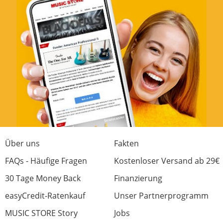
besonders weil das Nachfolgeprodukt
deutlich teurer ist.
Verarbeitung
Klang
Features
Preis/Leistung
0 von 0 fanden diese Rezension hilfreich
War diese Rezension hilfreich?
Über uns
Fakten
FAQs - Häufige Fragen
Kostenloser Versand ab 29€
30 Tage Money Back
Finanzierung
easyCredit-Ratenkauf
Top-Saiten
Unser Partnerprogramm
Bewertung von:
Alabama
am
14.11.13
MUSIC STORE Story
Jobs