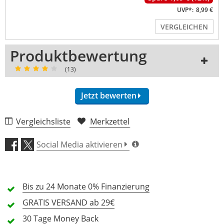
UVP*:
8,99 €
VERGLEICHEN
Produktbewertung
(13)
Jetzt bewerten
Vergleichsliste
Merkzettel
Verarbeitung (4,8)
Social Media aktivieren
Klang (4,3)
Bis zu 24 Monate
Features (3,9)
0% Finanzierung
GRATIS
VERSAND ab 29€
Preis/Leistung (4,8)
30 Tage
Money Back