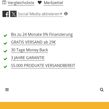
Vergleichsliste
Merkzettel
Verarbeitung (4,9)
Social Media aktivieren
Klang (4,6)
Bis zu 24 Monate
Features (4,2)
0% Finanzierung
GRATIS
VERSAND ab 29€
Preis/Leistung (4,7)
30 Tage
Money Back
3 JAHRE
GARANTIE
27 Rezensionen
55.000 PRODUKTE
VERSANDBEREIT
5 Sterne
17 Kunden
4 Sterne
10 Kunden
3 Sterne
0 Kunden
2 Sterne
0 Kunden
1 Sterne
0 Kunden