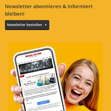
Newsletter abonnieren & informiert
bleiben!
Alle Sprachen
Newsletter bestellen
Retro Strings auf Retro Gitarre!
Bewertung von:
A-LIVE
am
12.10.20
Klingen auf meiner Martin 00-15e Retro
einfach traumhaft.
Saiten halten auch lange.
Verarbeitung
Klang
Features