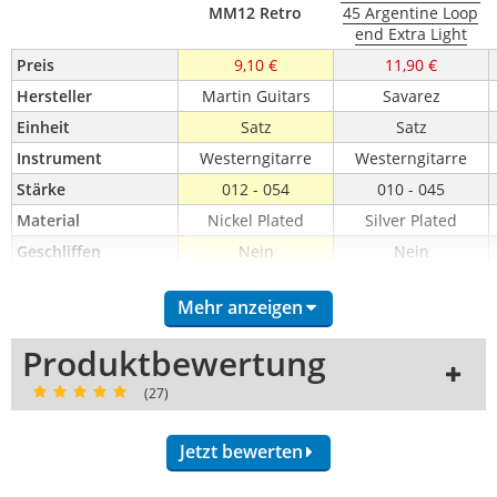
MM12 Retro
45 Argentine Loop
end Extra Light
Preis
9,10 €
11,90 €
Hersteller
Martin Guitars
Savarez
Einheit
Satz
Satz
Instrument
Westerngitarre
Westerngitarre
Stärke
012 - 054
010 - 045
Material
Nickel Plated
Silver Plated
Geschliffen
Nein
Nein
Beschichtet
Nein
Nein
Mehr anzeigen
Double Ball-End
Nein
Nein
7-Saiter
Nein
Nein
Produktbewertung
8-Saiter
Nein
Nein
(27)
12-Saiter
Nein
Nein
G-Saite umwickelt
Ja
Ja
Jetzt bewerten