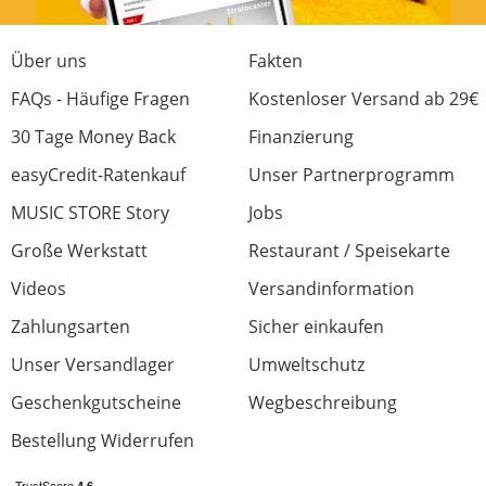
Preis/Leistung
0 von 0 fanden diese Rezension hilfreich
Über uns
Fakten
War diese Rezension hilfreich?
FAQs - Häufige Fragen
Kostenloser Versand ab 29€
30 Tage Money Back
Finanzierung
easyCredit-Ratenkauf
Unser Partnerprogramm
MUSIC STORE Story
Jobs
Martin Retro
Große Werkstatt
Restaurant / Speisekarte
Bewertung von:
S.
am
21.7.17
Videos
Versandinformation
Guter Klang, solide Verarbeitung.
Zahlungsarten
Sicher einkaufen
Unser Versandlager
Umweltschutz
Verarbeitung
Geschenkgutscheine
Wegbeschreibung
Klang
Bestellung Widerrufen
Features
Preis/Leistung