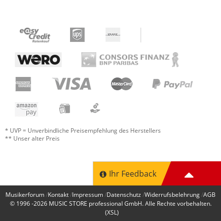
* UVP = Unverbindliche Preisempfehlung des Herstellers
** Unser alter Preis
Ihr Feedback
Musikerforum
Kontakt
Impressum
Datenschutz
Widerrufsbelehrung
AGB
© 1996 -2026
MUSIC STORE professional GmbH
. Alle Rechte vorbehalten.
(XSL)