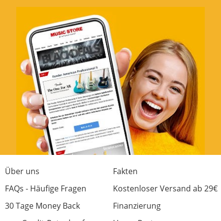
Prima Clamp
Bewertung von:
Oliver Lamm
am
23.12.15
Funktionale Clamp. Einwandfrei.
Funktionalität
Verarbeitung
Preis/Leistung
Features
Handling
0 von 0 fanden diese Rezension hilfreich
Über uns
Fakten
War diese Rezension hilfreich?
FAQs - Häufige Fragen
Kostenloser Versand ab 29€
30 Tage Money Back
Finanzierung