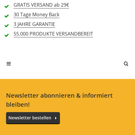
GRATIS
VERSAND ab 29€
Features (4,3)
30 Tage
Money Back
3 JAHRE
GARANTIE
Handling (4,8)
55.000 PRODUKTE
VERSANDBEREIT
4 Rezensionen
5 Sterne
3 Kunden
4 Sterne
1 Kunden
3 Sterne
0 Kunden
2 Sterne
0 Kunden
1 Sterne
0 Kunden
Newsletter abonnieren & informiert
bleiben!
Newsletter bestellen
Alle Sprachen