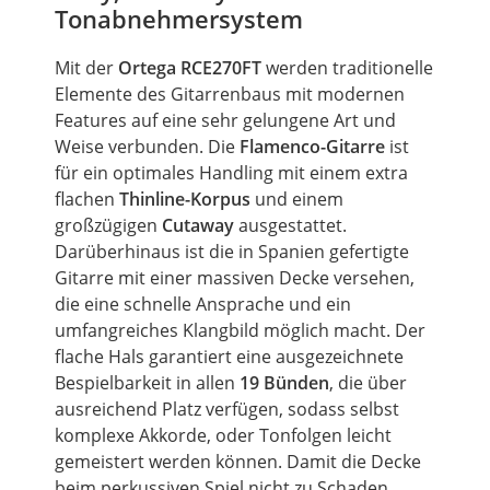
Tonabnehmersystem
Mit der
Ortega RCE270FT
werden traditionelle
Elemente des Gitarrenbaus mit modernen
Features auf eine sehr gelungene Art und
Weise verbunden. Die
Flamenco-Gitarre
ist
für ein optimales Handling mit einem extra
flachen
Thinline-Korpus
und einem
großzügigen
Cutaway
ausgestattet.
Darüberhinaus ist die in Spanien gefertigte
Gitarre mit einer
massiven
Decke
versehen,
die eine
schnelle Ansprache
und ein
umfangreiches Klangbild möglich macht. Der
flache Hals garantiert eine ausgezeichnete
Bespielbarkeit in allen
19 Bünden
, die über
ausreichend Platz verfügen, sodass selbst
komplexe Akkorde, oder Tonfolgen leicht
gemeistert werden können. Damit die
Decke
beim perkussiven Spiel nicht zu Schaden