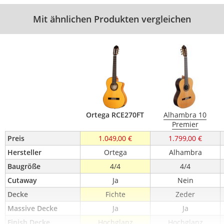
Mit ähnlichen Produkten vergleichen
Ortega RCE270FT
Alhambra 10
Premier
Preis
1.049,00 €
1.799,00 €
Hersteller
Ortega
Alhambra
Baugröße
4/4
4/4
Cutaway
Ja
Nein
Decke
Fichte
Zeder
Massive Decke
Ja
Ja
Finish Decke
Hochglanz
Hochglanz