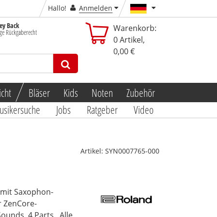
Hallo!
Anmelden
y Back
Warenkorb:
ge Rückgaberecht
0
Artikel,
0,00 €
icht
Bläser
Kids
Noten
Zubehör
usikersuche
Jobs
Ratgeber
Video
Artikel:
SYN0007765-000
 mit Saxophon-
r ZenCore-
ounds, 4 Parts.
Alle