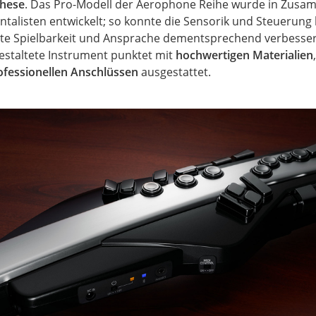
these
. Das Pro-Modell der Aerophone Reihe wurde in Zusa
alisten entwickelt; so konnte die Sensorik und Steuerung 
rte Spielbarkeit und Ansprache dementsprechend verbesse
estaltete Instrument punktet mit
hochwertigen Materialien
ofessionellen Anschlüssen
ausgestattet.