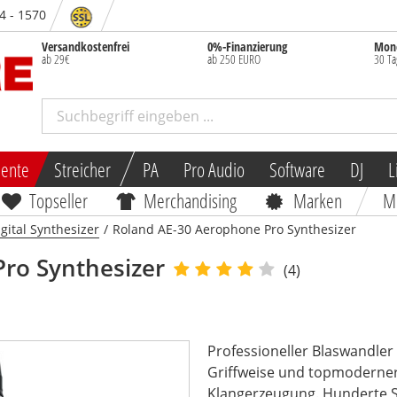
84 - 1570
Versandkostenfrei
0%-Finanzierung
Mone
ab 29€
ab 250 EURO
30 Ta
mente
Streicher
PA
Pro Audio
Software
DJ
L
Topseller
Merchandising
Marken
M
gital Synthesizer
/
Roland AE-30 Aerophone Pro Synthesizer
ro Synthesizer
(4)
Professioneller Blaswandler
Griffweise und topmoderne
Klangerzeugung. Hunderte S