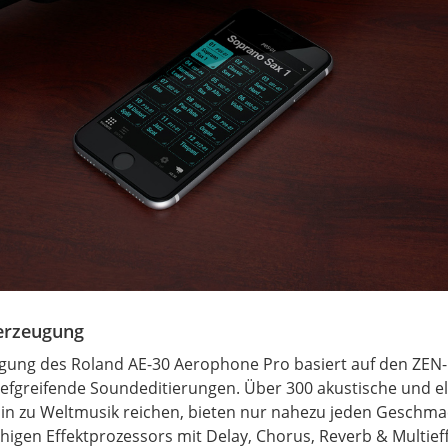
gerzeugung
gung des Roland AE-30 Aerophone Pro basiert auf den ZE
efgreifende Soundeditierungen. Über 300 akustische und e
hin zu Weltmusik reichen, bieten nur nahezu jeden Geschmac
higen Effektprozessors mit Delay, Chorus,
Reverb
& Multief