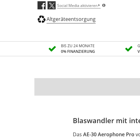
Social Media aktivieren
Altgeräteentsorgung
BIS ZU 24 MONATE
G
0% FINANZIERUNG
V
Blaswandler mit in
Das
AE-30 Aerophone Pro
v