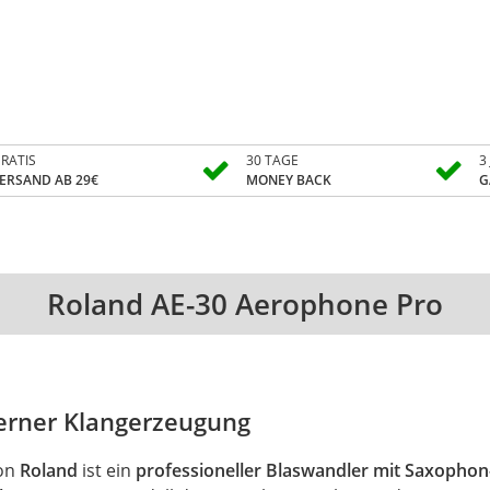
RATIS
30 TAGE
3
ERSAND AB 29€
MONEY BACK
G
Roland AE-30 Aerophone Pro
terner Klangerzeugung
on
Roland
ist ein
professioneller Blaswandler mit Saxophon