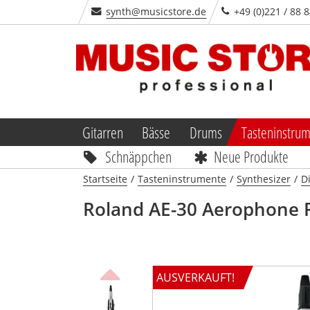
synth@musicstore.de
+49 (0)221 / 88 
Gitarren
Bässe
Drums
Tasteninstru
Schnäppchen
Neue Produkte
Startseite
/
Tasteninstrumente
/
Synthesizer
/
Di
Roland AE-30 Aerophone P
AUSVERKAUFT!