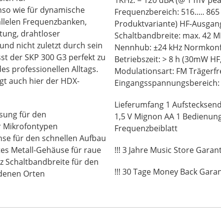
so wie für dynamische
Frequenzbereich: 516..... 86
allelen Frequenzbanken,
Produktvariante) HF-Ausgang
tung, drahtloser
Schaltbandbreite: max. 42 MHz Spitzenhub: ±4
 und nicht zuletzt durch sein
Nennhub: ±24 kHz Normkonformitäten: CE , FCC, IC
st der SKP 300 G3 perfekt zu
Betriebszeit: > 8 h (30mW HF
s professionellen Alltags.
Modulationsart: FM Trägerfrequenzen: 1680
gt auch hier der HDX-
Eingangsspannungsbereich: 
Lieferumfang 1 Aufstecksend
ung für den
1,5 V Mignon AA 1 Bedienung
er Mikrofontypen
Frequenzbeiblatt
hse für den schnellen Aufbau
es Metall-Gehäuse für raue
!!! 3 Jahre Music Store Garanti
 Schaltbandbreite für den
!!! 30 Tage Money Back Garant
edenen Orten