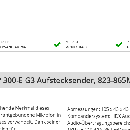
RATIS
30 TAGE
3
ERSAND AB 29€
MONEY BACK
G
 300-E G3 Aufstecksender, 823-86
techende Merkmal dieses
Abmessungen: 105 x 43 x 43 m
 drahtgebundene Mikrofon in
Kompandersystem: HDX Audio-Anschluß: XLR-3 female
oses verwandelt. Dank seiner
Audio-Übertragungsbereich: 80....18000
ich für
1KHz: = 120 dBA (@ 1 mV peak d