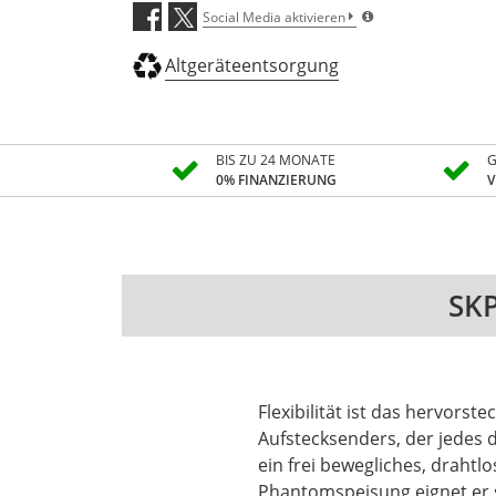
Social Media aktivieren
Altgeräteentsorgung
BIS ZU 24 MONATE
G
0% FINANZIERUNG
V
SKP
Flexibilität ist das hervors
Aufstecksenders, der jedes
ein frei bewegliches, drahtl
Phantomspeisung eignet er s