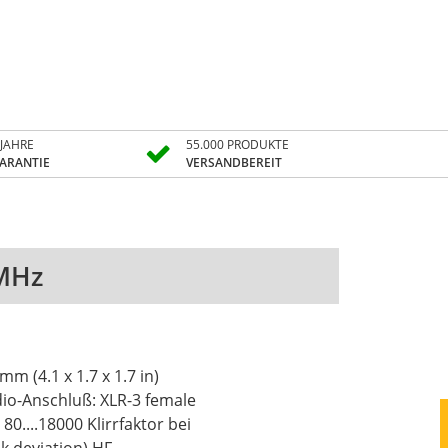
 JAHRE
55.000 PRODUKTE
ARANTIE
VERSANDBEREIT
5MHz
m (4.1 x 1.7 x 1.7 in)
 Klirrfaktor bei
eviation) HF-