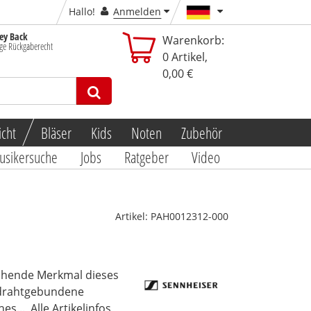
Hallo!
Anmelden
y Back
Warenkorb:
ge Rückgaberecht
0
Artikel,
0,00 €
icht
Bläser
Kids
Noten
Zubehör
usikersuche
Jobs
Ratgeber
Video
Artikel:
PAH0012312-000
techende Merkmal dieses
 drahtgebundene
hes...
Alle Artikelinfos