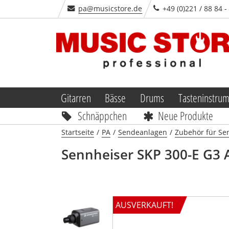
pa@musicstore.de
+49 (0)221 / 88 84 
Gitarren
Bässe
Drums
Tasteninstru
Schnäppchen
Neue Produkte
Startseite
/
PA
/
Sendeanlagen
/
Zubehör für Se
Sennheiser
SKP 300-E G3 
AUSVERKAUFT!