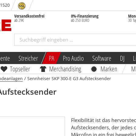
- 1520
Versandkostenfrei
0%-Finanzierung
Mone
ab 29€
ab 250 EURO
30 Ta
mente
Streicher
PA
Pro Audio
Software
DJ
L
Topseller
Merchandising
Marken
M
ndeanlagen
/
Sennheiser SKP 300-E G3 Aufstecksender
Aufstecksender
Flexibilität ist das hervors
Aufstecksenders, der jedes
Mikrofon in ein frei beweglic