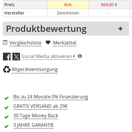
Preis
N/A
869,00 €
Hersteller
Sennheiser
-
Produktbewertung
1 Rezension
Vergleichsliste
Merkzettel
5 Sterne
0 Kunden
Social Media aktivieren
4 Sterne
0 Kunden
Altgeräteentsorgung
3 Sterne
0 Kunden
2 Sterne
0 Kunden
1 Sterne
0 Kunden
Bis zu 24 Monate
0% Finanzierung
GRATIS
VERSAND ab 29€
30 Tage
Money Back
Alle Sprachen
3 JAHRE
GARANTIE