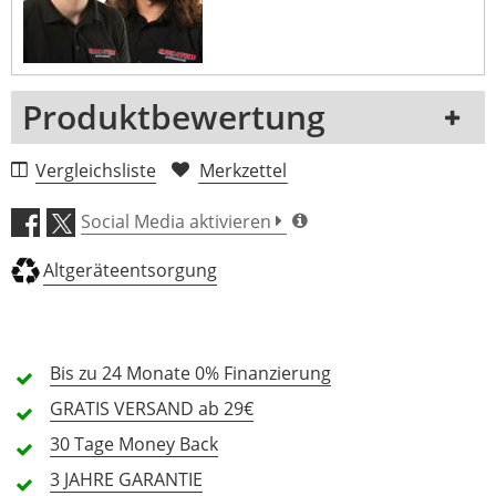
Produktbewertung
1 Rezension
Vergleichsliste
Merkzettel
5 Sterne
0 Kunden
Social Media aktivieren
4 Sterne
0 Kunden
Altgeräteentsorgung
3 Sterne
0 Kunden
2 Sterne
0 Kunden
1 Sterne
0 Kunden
Bis zu 24 Monate
0% Finanzierung
GRATIS
VERSAND ab 29€
30 Tage
Money Back
Alle Sprachen
3 JAHRE
GARANTIE