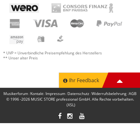
* UVP = Unverbindliche Preisempfehlung des Herstellers
** Unser alter Preis
Ihr Feedback
Musikerforum
Kontakt
Impressum
Datenschutz
Widerrufsbelehrung
AGB
© 1996 -2026
MUSIC STORE professional GmbH
. Alle Rechte vorbehalten.
(XSL)