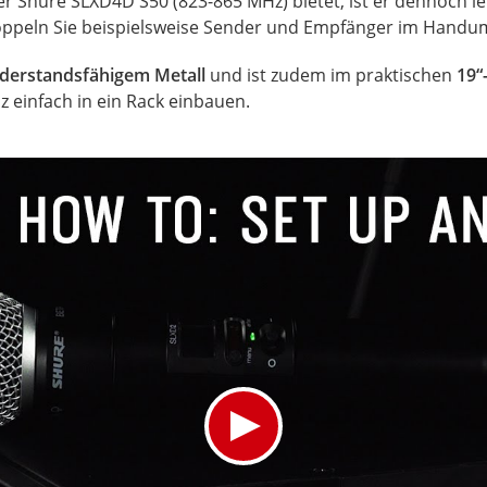
der Shure SLXD4D S50 (823-865 MHz) bietet, ist er dennoch l
ppeln Sie beispielsweise Sender und Empfänger im Handu
derstandsfähigem Metall
und ist zudem im praktischen
19“
z einfach in ein Rack einbauen.