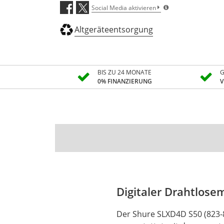
Social Media aktivieren
Altgeräteentsorgung
BIS ZU 24 MONATE
G
0% FINANZIERUNG
V
Digitaler Drahtlose
Der Shure SLXD4D S50 (823-8