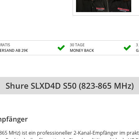
RATIS
30 TAGE
3
ERSAND AB 29€
MONEY BACK
G
Shure SLXD4D S50 (823-865 MHz)
mpfänger
65 MHz) ist ein professioneller 2-Kanal-Empfänger im prak