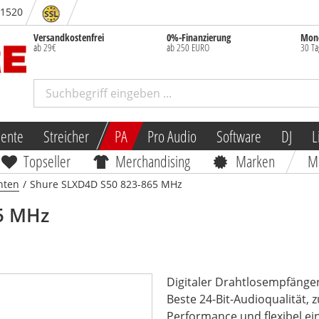
- 1520
Versandkostenfrei
0%-Finanzierung
Mone
ab 29€
ab 250 EURO
30 Ta
mente
Streicher
PA
Pro Audio
Software
DJ
L
Topseller
Merchandising
Marken
M
nten
/
Shure SLXD4D S50 823-865 MHz
5 MHz
Digitaler Drahtlosempfänger
Beste 24-Bit-Audioqualität, 
Performance und flexibel ei