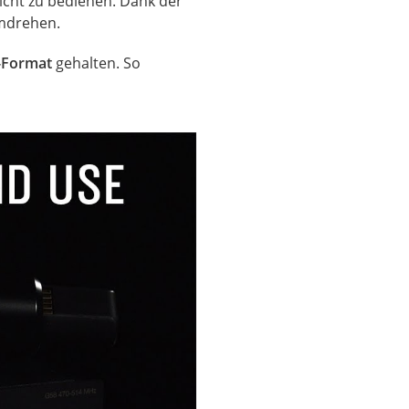
eicht zu bedienen. Dank der
mdrehen.
-Format
gehalten. So