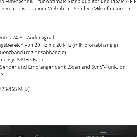
n Funktechnik – für optimale Signalqualität und ideale HF-
etzen und ist zu einer Vielzahl an Sender-/Mikrofonkombina
entes 24-Bit-Audiosignal
gsbereich von 20 Hz bis 20 kHz (mikrofonabhängig)
equenzband (regionsabhängig)
anäle je 8-MHz-Band
 Sender und Empfänger dank „Scan and Sync“-Funktion
se
(823-865 MHz)