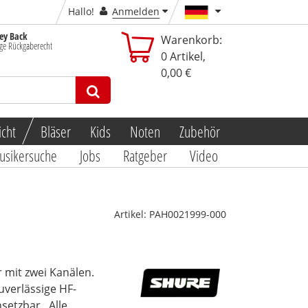
Hallo!
Anmelden
y Back
Warenkorb:
ge Rückgaberecht
0
Artikel,
0,00 €
icht
Bläser
Kids
Noten
Zubehör
usikersuche
Jobs
Ratgeber
Video
Artikel:
PAH0021999-000
 mit zwei Kanälen.
zuverlässige HF-
nsetzbar.
Alle