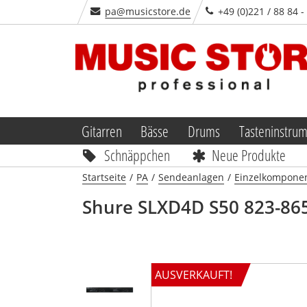
pa@musicstore.de
+49 (0)221 / 88 84 
Gitarren
Bässe
Drums
Tasteninstru
Schnäppchen
Neue Produkte
Startseite
/
PA
/
Sendeanlagen
/
Einzelkompone
Shure
SLXD4D S50 823-86
AUSVERKAUFT!