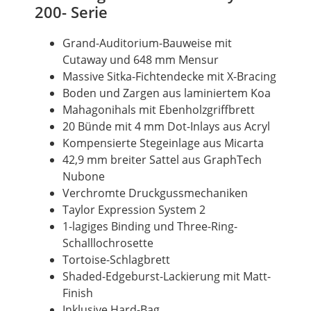
200- Serie
Grand-Auditorium-Bauweise mit
Cutaway
und 648 mm Mensur
Massive
Sitka-Fichtendecke
mit X-Bracing
Boden und Zargen aus laminiertem Koa
Mahagonihals mit Ebenholzgriffbrett
20
Bünde
mit 4 mm
Dot-Inlays
aus Acryl
Kompensierte
Stegeinlage
aus Micarta
42,9 mm breiter
Sattel
aus
GraphTech
Nubone
Verchromte Druckgussmechaniken
Taylor
Expression System
2
1-lagiges
Binding
und Three-Ring-
Schalllochrosette
Tortoise-Schlagbrett
Shaded-Edgeburst-Lackierung mit Matt-
Finish
Inklusive Hard-Bag