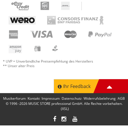
* UVP = Unverbindliche Preisempfehlung des Herstellers
** Unser alter Preis
Ihr Feedback
Musikerforum
Kontakt
Impressum
Datenschutz
Widerrufsbelehrung
AGB
© 1996 -2026
MUSIC STORE professional GmbH
. Alle Rechte vorbehalten.
(XSL)