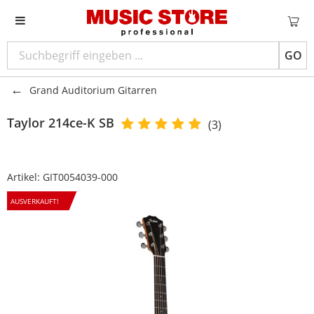
GO
Grand Auditorium Gitarren
Taylor
214ce-K SB
(3)
Artikel:
GIT0054039-000
AUSVERKAUFT!