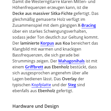
Damit die
Westerngitarre
klaren Mitten- und
Höhenfrequenzen erzeugen kann, ist die
Decke aus massiver Sitka-Fichte
gefertigt. Das
gleichmäßig gemaserte Holz verfügt im
Zusammenspiel mit dem gängigen
X-
Bracing
über ein starkes Schwingungsverhalten,
sodass jeder Ton deutlich zur Geltung kommt.
Der
laminierte
Korpus
aus Koa
bereichert das
Klangbild mit warmen und knackigen
Bassfrequenzen, die sich gerade bei
Strummings zeigen. Der
Mahagonihals
ist mit
einem
Griffbrett
aus Ebenholz
bestückt, dass
sich ausgesprochen angenehm über alle
Lagen bedienen lässt. Das
Overlay
der
typischen
Kopfplatte
und der
Steg
sind
ebenfalls aus
Ebenholz
gefertigt.
Hardware und Design