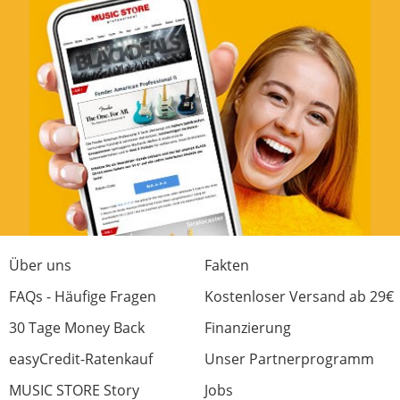
Optik
Preis/Leistung
2 von 2 fanden diese Rezension hilfreich
War diese Rezension hilfreich?
Tolle Gitarre für Einsteiger und Profis
Bewertung von:
mag
am
4.11.23
Über uns
Fakten
Warmer, weicher Sound.
FAQs - Häufige Fragen
Kostenloser Versand ab 29€
Tolle Optik.
30 Tage Money Back
Finanzierung
Ich selbst spiele erst seit einem halben Jahr
und hatte keine Lust mehr auf meine
easyCredit-Ratenkauf
Unser Partnerprogramm
Sperrholz-Konzertgitarre. Ich war aber
MUSIC STORE Story
Jobs