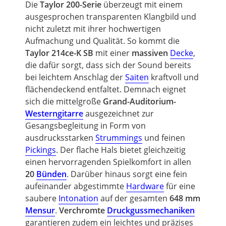
Die
Taylor 200-Serie
überzeugt mit einem
ausgesprochen transparenten Klangbild und
nicht zuletzt mit ihrer hochwertigen
Aufmachung und Qualität. So kommt die
Taylor 214ce-K SB
mit einer
massiven
Decke
,
die dafür sorgt, dass sich der Sound bereits
bei leichtem Anschlag der
Saiten
kraftvoll und
flächendeckend entfaltet. Demnach eignet
sich die mittelgroße
Grand-Auditorium-
Westerngitarre
ausgezeichnet zur
Gesangsbegleitung in Form von
ausdrucksstarken
Strummings
und feinen
Pickings
. Der flache Hals bietet gleichzeitig
einen hervorragenden
Spielkomfort
in allen
20
Bünden
.
Darüber hinaus
sorgt eine fein
aufeinander abgestimmte
Hardware
für eine
saubere
Intonation
auf der gesamten
648 mm
Mensur
.
Verchromte
Druckgussmechaniken
garantieren zudem ein leichtes und präzises