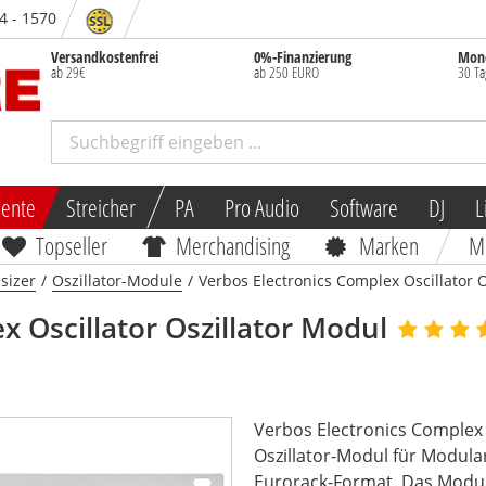
84 - 1570
Versandkostenfrei
0%-Finanzierung
Mone
ab 29€
ab 250 EURO
30 Ta
mente
Streicher
PA
Pro Audio
Software
DJ
L
Topseller
Merchandising
Marken
M
sizer
/
Oszillator-Module
/
Verbos Electronics Complex Oscillator 
x Oscillator Oszillator Modul
Verbos Electronics Complex O
Oszillator-Modul für Modula
Eurorack-Format. Das Modul 