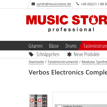
synth@musicstore.de
+49 (0)221 / 88 
Gitarren
Bässe
Drums
Tasteninstru
Schnäppchen
Neue Produkte
Startseite
/
Tasteninstrumente
/
Modular Synthe
Verbos Electronics Comple