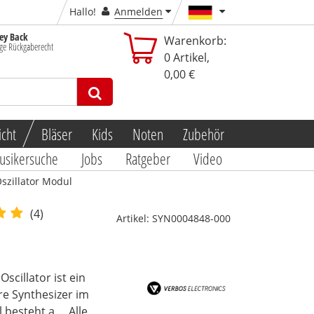
Hallo!
Anmelden
y Back
Warenkorb:
ge Rückgaberecht
0
Artikel,
0,00 €
icht
Bläser
Kids
Noten
Zubehör
usikersuche
Jobs
Ratgeber
Video
Oszillator Modul
(4)
Artikel:
SYN0004848-000
scillator ist ein
re Synthesizer im
besteht a...
Alle