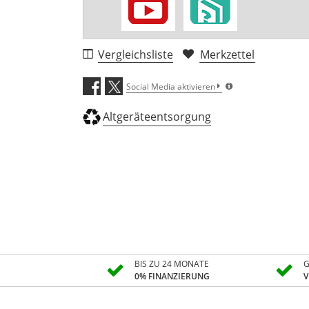
Vergleichsliste
Merkzettel
Social Media aktivieren
Altgeräteentsorgung
BIS ZU 24 MONATE
G
0% FINANZIERUNG
V