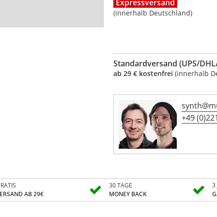
Expressversand
(innerhalb Deutschland)
Standardversand (UPS/DHL/
ab 29 € kostenfrei
(innerhalb D
synth@mu
+49 (0)221
RATIS
30 TAGE
3
ERSAND AB 29€
MONEY BACK
G