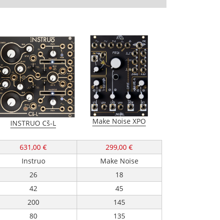
Make Noise XPO
INSTRUO Cš-L
631,00 €
299,00 €
Instruo
Make Noise
26
18
42
45
200
145
80
135