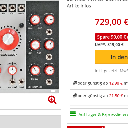
Artikelinfos
729,00 
Spare 90,00 €
UVP*:
819,00 €
In de
inkl. gesetzl. MwS
oder günstig ab
12,98 €
mt
oder günstig ab
21.50 €
mt
Auf Lager & Expressliefer