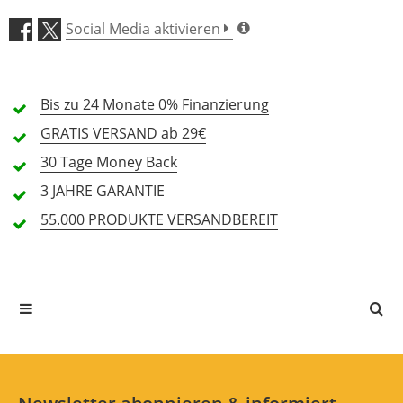
Klang (4,8)
Social Media aktivieren
Verarbeitung (5,0)
Bis zu 24 Monate
Preis/Leistung (4,5)
0% Finanzierung
GRATIS
VERSAND ab 29€
Features (4,5)
30 Tage
Money Back
3 JAHRE
GARANTIE
Handling (5,0)
55.000 PRODUKTE
VERSANDBEREIT
6 Rezensionen
5 Sterne
4 Kunden
4 Sterne
2 Kunden
3 Sterne
0 Kunden
2 Sterne
0 Kunden
1 Sterne
0 Kunden