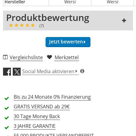
Hersteller
Wersi
Wersi
Produktbewertung
(7)
Jetzt bewerten
7 Rezensionen
Vergleichsliste
Merkzettel
5 Sterne
6 Kunden
Social Media aktivieren
4 Sterne
0 Kunden
3 Sterne
0 Kunden
Bis zu 24 Monate
0% Finanzierung
2 Sterne
1 Kunden
GRATIS
VERSAND ab 29€
1 Sterne
0 Kunden
30 Tage
Money Back
3 JAHRE
GARANTIE
55.000 PRODUKTE
VERSANDBEREIT