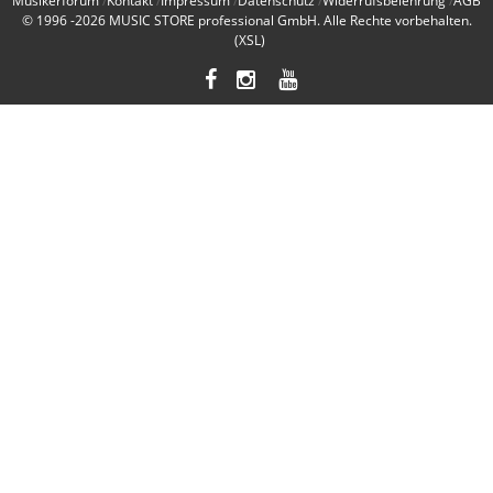
Musikerforum
Kontakt
Impressum
Datenschutz
Widerrufsbelehrung
AGB
© 1996 -2026
MUSIC STORE professional GmbH
. Alle Rechte vorbehalten.
(XSL)