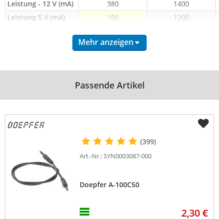
Leistung - 12 V (mA)
380
1400
Leistung 5 V (mA)
100
1200
Mehr anzeigen
Passende Artikel
(399)
Art.-Nr.: SYN0003087-000
Doepfer A-100C50
2,30 €