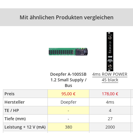
Mit ähnlichen Produkten vergleichen
Doepfer A-100SSB
4ms ROW POWER
1.2 Small Supply /
45 black
Bus
Preis
95,00 €
178,00 €
Hersteller
Doepfer
4ms
TE / HP
-
4
Tiefe (mm)
-
27
Leistung + 12 V (mA)
380
2000